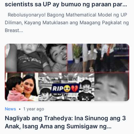
scientists sa UP ay bumuo ng paraan para
matukoy ang maagang pagkalat ng breast
Rebolusyonaryo! Bagong Mathematical Model ng UP
cancer
Diliman, Kayang Matuklasan ang Maagang Pagkalat ng
Breast…
News
•
1 year ago
Nagliyab ang Trahedya: Ina Sinunog ang 3
Anak, Isang Ama ang Sumisigaw ng