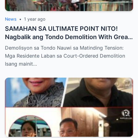
News
•
1 year ago
SAMAHAN SA ULTIMATE POINT NITO!
Nagbalik ang Tondo Demolition With Great
Tension: Residente Protest Court
Demolisyon sa Tondo Nauwi sa Matinding Tension:
Demolition Order
Mga Residente Laban sa Court-Ordered Demolition
Isang mainit…