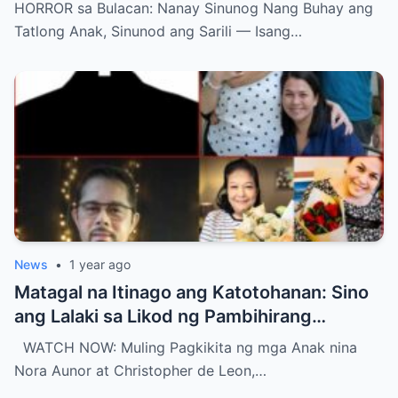
Hustisya – Ano ang Unang Salita Niyang
HORROR sa Bulacan: Nanay Sinunog Nang Buhay ang
Nasambit?
Tatlong Anak, Sinunod ang Sarili — Isang…
News
•
1 year ago
Matagal na Itinago ang Katotohanan: Sino
ang Lalaki sa Likod ng Pambihirang
Pagsasama Muli ng mga Anak nina Ate Guy
WATCH NOW: Muling Pagkikita ng mga Anak nina
at Christopher?
Nora Aunor at Christopher de Leon,…