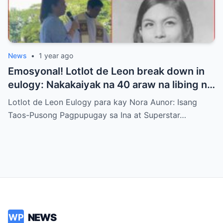
News
•
1 year ago
Emosyonal! Lotlot de Leon break down in
eulogy: Nakakaiyak na 40 araw na libing ni
“Superstar” Nora Aunor
Lotlot de Leon Eulogy para kay Nora Aunor: Isang
Taos-Pusong Pagpupugay sa Ina at Superstar…
NEWS
WP