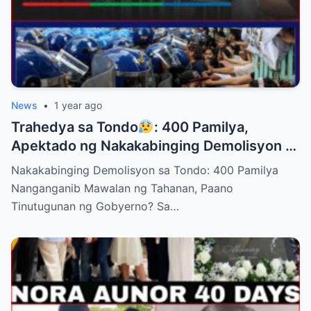
News
•
1 year ago
Trahedya sa Tondo
: 400 Pamilya,
Apektado ng Nakakabinging Demolisyon —
Paano Sila Makakatakas?
Nakakabinging Demolisyon sa Tondo: 400 Pamilya
Nanganganib Mawalan ng Tahanan, Paano
Tinutugunan ng Gobyerno? Sa…