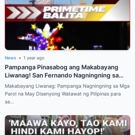
News
•
1 year ago
Pampanga Pinasabog ang Makabayang
Liwanag! San Fernando Nagningning sa
Parol na May Disenyong Watawat para sa
Makabayang Liwanag: Pampanga Nagningning sa Mga
Araw ng Kalayaan 2025!
Parol na May Disenyong Watawat ng Pilipinas para
sa…