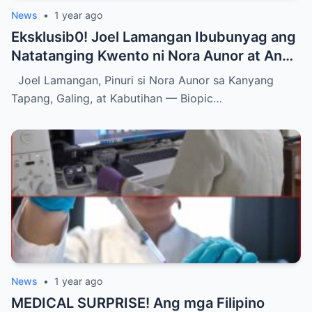
News
•
1 year ago
Eksklusib0! Joel Lamangan Ibubunyag ang
Natatanging Kwento ni Nora Aunor at Ang
Nakahandang Biopic para sa ‘Ate Guy’
Joel Lamangan, Pinuri si Nora Aunor sa Kanyang
Tapang, Galing, at Kabutihan — Biopic…
News
•
1 year ago
MEDICAL SURPRISE! Ang mga Filipino