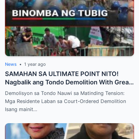
News
•
1 year ago
SAMAHAN SA ULTIMATE POINT NITO!
Nagbalik ang Tondo Demolition With Great
Tension: Residente Protest Court
Demolisyon sa Tondo Nauwi sa Matinding Tension:
Demolition Order
Mga Residente Laban sa Court-Ordered Demolition
Isang mainit…