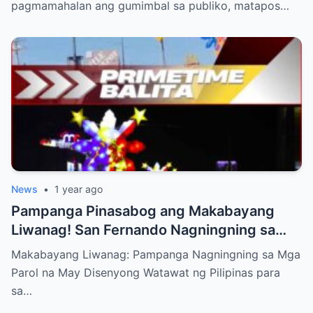
pagmamahalan ang gumimbal sa publiko, matapos…
News
•
1 year ago
Pampanga Pinasabog ang Makabayang
Liwanag! San Fernando Nagningning sa
Parol na May Disenyong Watawat para sa
Makabayang Liwanag: Pampanga Nagningning sa Mga
Araw ng Kalayaan 2025!
Parol na May Disenyong Watawat ng Pilipinas para
sa…