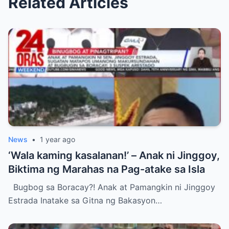
Related Articles
News
•
1 year ago
‘Wala kaming kasalanan!’ – Anak ni Jinggoy,
Biktima ng Marahas na Pag-atake sa Isla
Bugbog sa Boracay?! Anak at Pamangkin ni Jinggoy
Estrada Inatake sa Gitna ng Bakasyon…