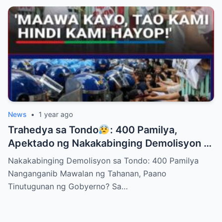
News
•
1 year ago
Trahedya sa Tondo
: 400 Pamilya,
Apektado ng Nakakabinging Demolisyon —
Paano Sila Makakatakas?
Nakakabinging Demolisyon sa Tondo: 400 Pamilya
Nanganganib Mawalan ng Tahanan, Paano
Tinutugunan ng Gobyerno? Sa…