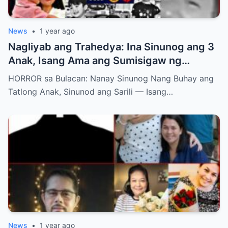
News
•
1 year ago
Nagliyab ang Trahedya: Ina Sinunog ang 3
Anak, Isang Ama ang Sumisigaw ng
Hustisya – Ano ang Unang Salita Niyang
HORROR sa Bulacan: Nanay Sinunog Nang Buhay ang
Nasambit?
Tatlong Anak, Sinunod ang Sarili — Isang…
News
•
1 year ago