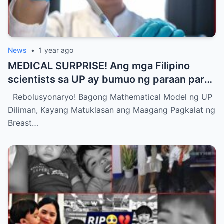
News
•
1 year ago
MEDICAL SURPRISE! Ang mga Filipino
scientists sa UP ay bumuo ng paraan para
matukoy ang maagang pagkalat ng breast
Rebolusyonaryo! Bagong Mathematical Model ng UP
cancer
Diliman, Kayang Matuklasan ang Maagang Pagkalat ng
Breast…