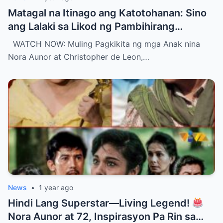
Matagal na Itinago ang Katotohanan: Sino
ang Lalaki sa Likod ng Pambihirang
Pagsasama Muli ng mga Anak nina Ate Guy
WATCH NOW: Muling Pagkikita ng mga Anak nina
at Christopher?
Nora Aunor at Christopher de Leon,…
News
•
1 year ago
Hindi Lang Superstar—Living Legend!
Nora Aunor at 72, Inspirasyon Pa Rin sa