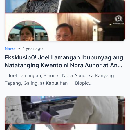
News
•
1 year ago
Eksklusib0! Joel Lamangan Ibubunyag ang
Natatanging Kwento ni Nora Aunor at Ang
Nakahandang Biopic para sa ‘Ate Guy’
Joel Lamangan, Pinuri si Nora Aunor sa Kanyang
Tapang, Galing, at Kabutihan — Biopic…