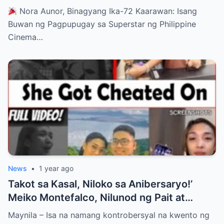
Lahat!
Nora Aunor, Binagyang Ika-72 Kaarawan: Isang
Buwan ng Pagpupugay sa Superstar ng Philippine
Cinema…
News
•
1 year ago
Takot sa Kasal, Niloko sa Anibersaryo!’
Meiko Montefalco, Nilunod ng Pait at
Kataksilan sa Araw ng Pag-ibig
Maynila – Isa na namang kontrobersyal na kwento ng