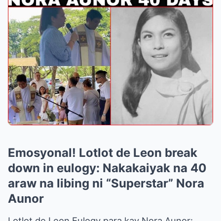
Emosyonal! Lotlot de Leon break
down in eulogy: Nakakaiyak na 40
araw na libing ni “Superstar” Nora
Aunor
Lotlot de Leon Eulogy para kay Nora Aunor: