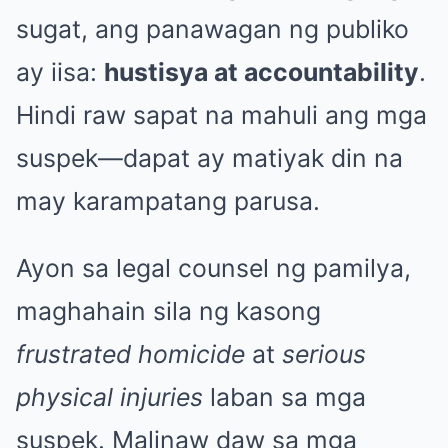
sugat, ang panawagan ng publiko
ay iisa:
hustisya at accountability
.
Hindi raw sapat na mahuli ang mga
suspek—dapat ay matiyak din na
may karampatang parusa.
Ayon sa legal counsel ng pamilya,
maghahain sila ng kasong
frustrated homicide
at
serious
physical injuries
laban sa mga
suspek. Malinaw daw sa mga