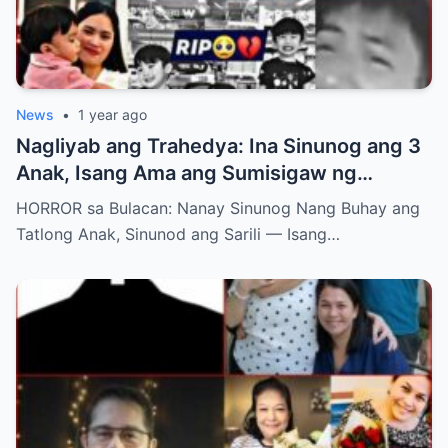
News
•
1 year ago
Nagliyab ang Trahedya: Ina Sinunog ang 3
Anak, Isang Ama ang Sumisigaw ng
Hustisya – Ano ang Unang Salita Niyang
HORROR sa Bulacan: Nanay Sinunog Nang Buhay ang
Nasambit?
Tatlong Anak, Sinunod ang Sarili — Isang…