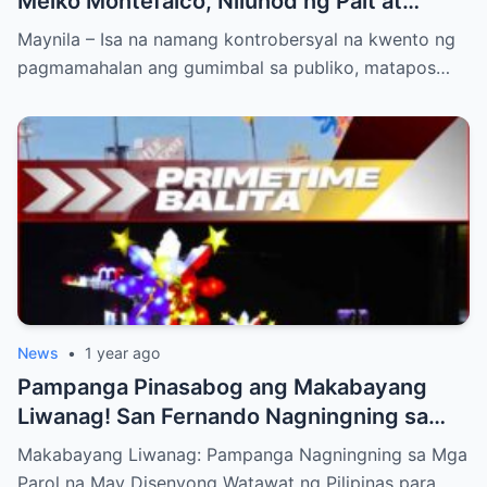
Meiko Montefalco, Nilunod ng Pait at
Kataksilan sa Araw ng Pag-ibig
Maynila – Isa na namang kontrobersyal na kwento ng
pagmamahalan ang gumimbal sa publiko, matapos…
News
•
1 year ago
Pampanga Pinasabog ang Makabayang
Liwanag! San Fernando Nagningning sa
Parol na May Disenyong Watawat para sa
Makabayang Liwanag: Pampanga Nagningning sa Mga
Araw ng Kalayaan 2025!
Parol na May Disenyong Watawat ng Pilipinas para