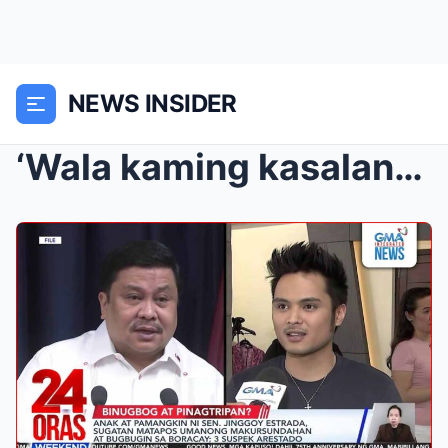
NEWS INSIDER
‘Wala kaming kasalanan!’ – Anak ni Jinggoy, Biktim...