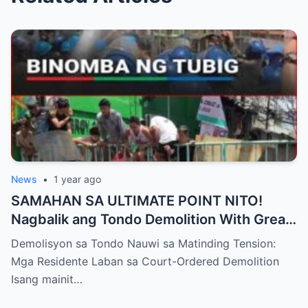
News
•
1 year ago
SAMAHAN SA ULTIMATE POINT NITO!
Nagbalik ang Tondo Demolition With Great
Tension: Residente Protest Court
Demolisyon sa Tondo Nauwi sa Matinding Tension:
Demolition Order
Mga Residente Laban sa Court-Ordered Demolition
Isang mainit…