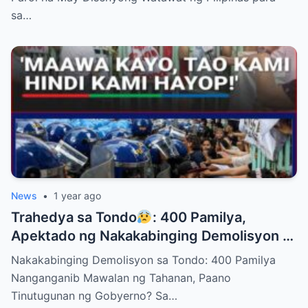
sa…
News
•
1 year ago
Trahedya sa Tondo
: 400 Pamilya,
Apektado ng Nakakabinging Demolisyon —
Paano Sila Makakatakas?
Nakakabinging Demolisyon sa Tondo: 400 Pamilya
Nanganganib Mawalan ng Tahanan, Paano
Tinutugunan ng Gobyerno? Sa…