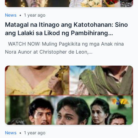
News
•
1 year ago
Matagal na Itinago ang Katotohanan: Sino
ang Lalaki sa Likod ng Pambihirang
Pagsasama Muli ng mga Anak nina Ate Guy
WATCH NOW: Muling Pagkikita ng mga Anak nina
at Christopher?
Nora Aunor at Christopher de Leon,…
News
•
1 year ago