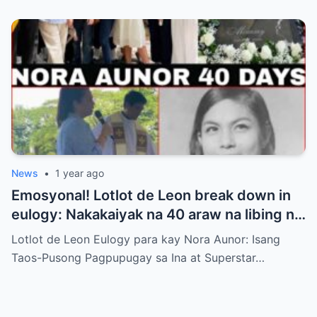
News
•
1 year ago
Emosyonal! Lotlot de Leon break down in
eulogy: Nakakaiyak na 40 araw na libing ni
“Superstar” Nora Aunor
Lotlot de Leon Eulogy para kay Nora Aunor: Isang
Taos-Pusong Pagpupugay sa Ina at Superstar…