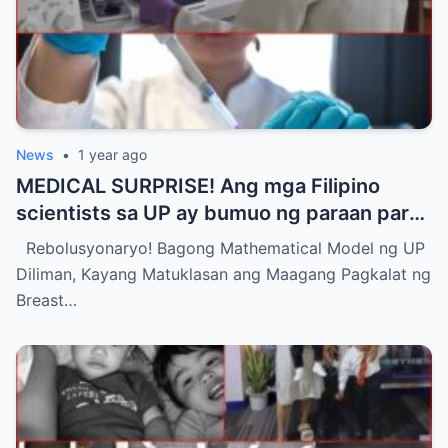
News
•
1 year ago
MEDICAL SURPRISE! Ang mga Filipino
scientists sa UP ay bumuo ng paraan para
matukoy ang maagang pagkalat ng breast
Rebolusyonaryo! Bagong Mathematical Model ng UP
cancer
Diliman, Kayang Matuklasan ang Maagang Pagkalat ng
Breast…