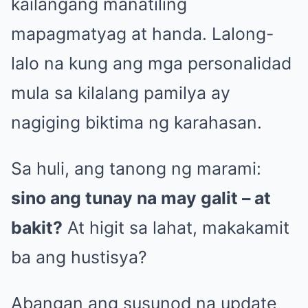
kailangang manatiling
mapagmatyag at handa. Lalong-
lalo na kung ang mga personalidad
mula sa kilalang pamilya ay
nagiging biktima ng karahasan.
Sa huli, ang tanong ng marami:
sino ang tunay na may galit – at
bakit?
At higit sa lahat, makakamit
ba ang hustisya?
Abangan ang susunod na update