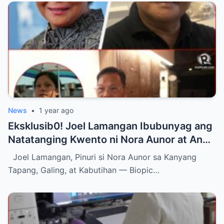
News
•
1 year ago
Eksklusib0! Joel Lamangan Ibubunyag ang
Natatanging Kwento ni Nora Aunor at Ang
Nakahandang Biopic para sa ‘Ate Guy’
Joel Lamangan, Pinuri si Nora Aunor sa Kanyang
Tapang, Galing, at Kabutihan — Biopic…