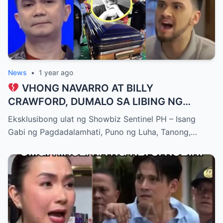
News
•
1 year ago
VHONG NAVARRO AT BILLY
CRAWFORD, DUMALO SA LIBING NG
KAIBIGANG SI LUIS MANZANO — LUHAAN,
Eksklusibong ulat ng Showbiz Sentinel PH – Isang
WALANG MAKAPANIWALA!
Gabi ng Pagdadalamhati, Puno ng Luha, Tanong,…