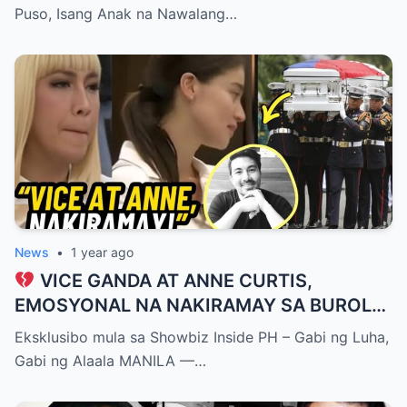
NAWALAN ULIT NG ANAK…
Puso, Isang Anak na Nawalang…
News
•
1 year ago
VICE GANDA AT ANNE CURTIS,
EMOSYONAL NA NAKIRAMAY SA BUROL
NI LUIS MANZANO — ‘ISA SIYA SA
Eksklusibo mula sa Showbiz Inside PH – Gabi ng Luha,
PINAKAMABUBUTING TAO SA
Gabi ng Alaala MANILA —…
INDUSTRIYA