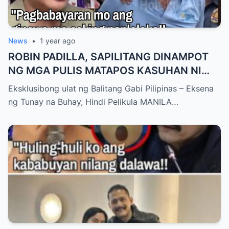
News
•
1 year ago
ROBIN PADILLA, SAPILITANG DINAMPOT
NG MGA PULIS MATAPOS KASUHAN NI
MARIEL PADILLA — ISANG GABI NG
Eksklusibong ulat ng Balitang Gabi Pilipinas – Eksena
KAGULUHAN AT HINDI INAASAHANG
ng Tunay na Buhay, Hindi Pelikula MANILA…
PAGSABOG NG KATOTOHANAN