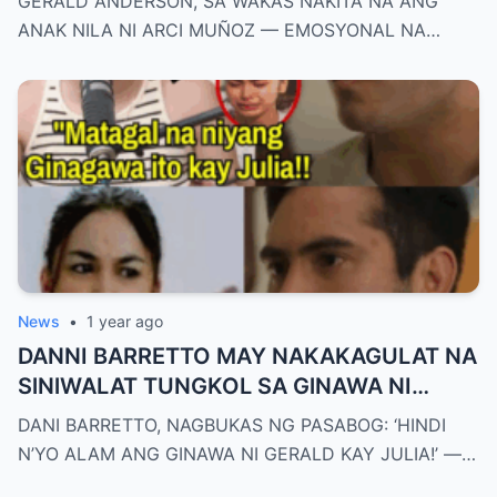
GERALD ANDERSON, SA WAKAS NAKITA NA ANG
ANAK NILA NI ARCI MUÑOZ — EMOSYONAL NA…
News
•
1 year ago
DANNI BARRETTO MAY NAKAKAGULAT NA
SlNlWALAT TUNGKOL SA GlNAWA NI
GERALD ANDERSON KAY JULIA
DANI BARRETTO, NAGBUKAS NG PASABOG: ‘HINDI
BARRETTO!
N’YO ALAM ANG GINAWA NI GERALD KAY JULIA!’ —…