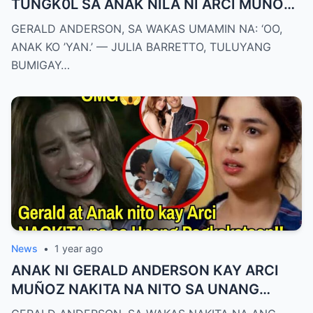
TUNGK0L SA ANAK NILA NI ARCI MUÑOZ!
JULIA BARRETTO HINDI MATANGGAP!
GERALD ANDERSON, SA WAKAS UMAMIN NA: ‘OO,
ANAK KO ’YAN.’ — JULIA BARRETTO, TULUYANG
BUMIGAY…
News
•
1 year ago
ANAK NI GERALD ANDERSON KAY ARCI
MUÑOZ NAKITA NA NITO SA UNANG
PAGKAKATA0N!