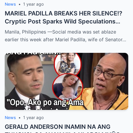
News
•
1 year ago
MARIEL PADILLA BREAKS HER SILENCE!?
Cryptic Post Sparks Wild Speculations
About Sara Duterte and Robin Padilla OMG!
Manila, Philippines —Social media was set ablaze
What’s the Real Story Behind This Subtle
earlier this week after Mariel Padilla, wife of Senator…
Warning?
News
•
1 year ago
GERALD ANDERSON lNAMlN NA ANG