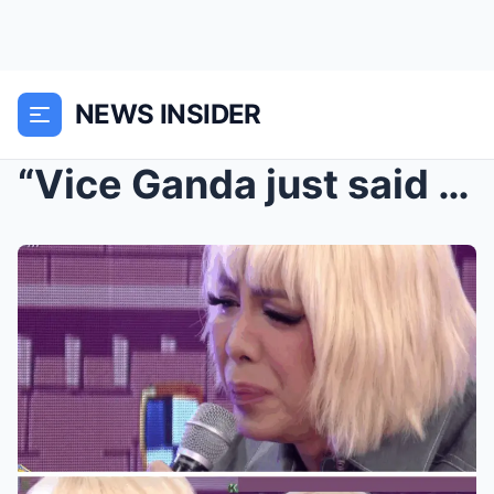
NEWS INSIDER
“Vice Ganda just said something on live TV t...