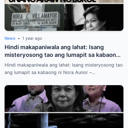
News
•
1 year ago
Hindi makapaniwala ang lahat: Isang
misteryosong tao ang lumapit sa kabaong
ni Nora Aunor – at sinabing “Inay…” Sino
Hindi makapaniwala ang lahat: Isang misteryosong tao
siya?
ang lumapit sa kabaong ni Nora Aunor –…