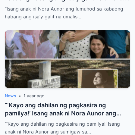
Anong sikreto ang bumalot sa pamilya
“Isang anak ni Nora Aunor ang lumuhod sa kabaong
Aunor na ngayon lang isiniwalat?”
habang ang isa’y galit na umalis!…
News
•
1 year ago
“‘Kayo ang dahilan ng pagkasira ng
pamilya!’ Isang anak ni Nora Aunor ang
sumigaw sa gitna ng lamay! Ano ang
“‘Kayo ang dahilan ng pagkasira ng pamilya!’ Isang
tumulak sa kanya para gawin ito?
anak ni Nora Aunor ang sumigaw sa…