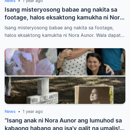
News
•
1 year ago
Isang misteryosong babae ang nakita sa
footage, halos eksaktong kamukha ni Nora
Aunor. Wala dapat tao roon sa oras na iyon.
Isang misteryosong babae ang nakita sa footage,
Hindi ito paliwanag ng science. Ano ang
halos eksaktong kamukha ni Nora Aunor. Wala dapat…
totoo?
News
•
1 year ago
“Isang anak ni Nora Aunor ang lumuhod sa
kabaong habang ang isa’y galit na umalis!