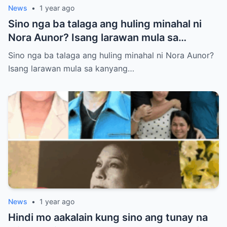
News
•
1 year ago
Sino nga ba talaga ang huling minahal ni
Nora Aunor? Isang larawan mula sa
kanyang lamay ang naglalaman ng lihim na
Sino nga ba talaga ang huling minahal ni Nora Aunor?
matagal nang itinatago.
Isang larawan mula sa kanyang…
News
•
1 year ago
Hindi mo aakalain kung sino ang tunay na