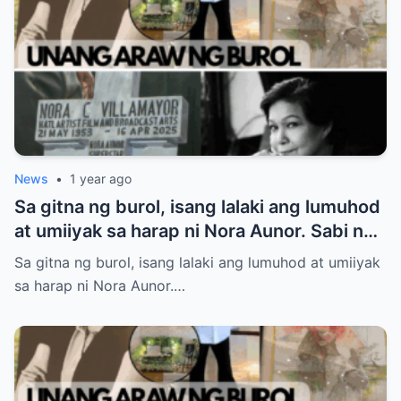
News
•
1 year ago
Sa gitna ng burol, isang lalaki ang lumuhod
at umiiyak sa harap ni Nora Aunor. Sabi ng
ilang netizen: “Anak niya ‘yan!” Totoo nga
Sa gitna ng burol, isang lalaki ang lumuhod at umiiyak
ba?
sa harap ni Nora Aunor.…