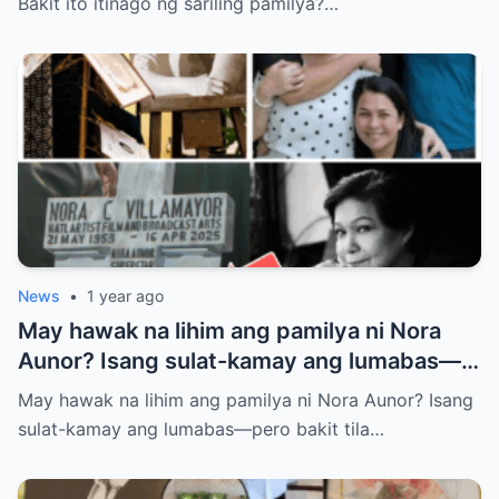
Bakit ito itinago ng sariling pamilya?…
News
•
1 year ago
May hawak na lihim ang pamilya ni Nora
Aunor? Isang sulat-kamay ang lumabas—
pero bakit tila ayaw nilang ipaalam sa
May hawak na lihim ang pamilya ni Nora Aunor? Isang
publiko ang nilalaman? Ano ba ang tunay
sulat-kamay ang lumabas—pero bakit tila…
na laman ng huling habilin ni Nora Aunor?