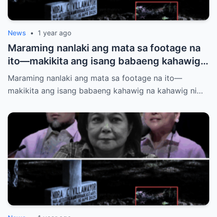
News
•
1 year ago
Maraming nanlaki ang mata sa footage na
ito—makikita ang isang babaeng kahawig
na kahawig ni Nora Aunor sa kaniyang
Maraming nanlaki ang mata sa footage na ito—
puntod. Buhay ba siya? Multo? O may mas
makikita ang isang babaeng kahawig na kahawig ni…
malalim na kwento?