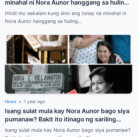
minahal ni Nora Aunor hanggang sa huling
hininga! Ang isang larawan sa lamay ang
Hindi mo aakalain kung sino ang tunay na minahal ni
susi sa misteryong ito
Nora Aunor hanggang sa huling…
News
•
1 year ago
Isang sulat mula kay Nora Aunor bago siya
pumanaw? Bakit ito itinago ng sariling
pamilya? Tunay ba itong laban sa huling
Isang sulat mula kay Nora Aunor bago siya pumanaw?
kagustuhan ng Superstar?