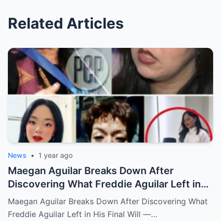
Related Articles
News
•
1 year ago
Maegan Aguilar Breaks Down After
Discovering What Freddie Aguilar Left in
His Final Will — Shocking Details Revealed!
Maegan Aguilar Breaks Down After Discovering What
Freddie Aguilar Left in His Final Will —…