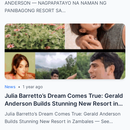
ZAMBALES!
ANDERSON — NAGPAPATAYO NA NAMAN NG
PANIBAGONG RESORT SA…
News
•
1 year ago
Julia Barretto’s Dream Comes True: Gerald
Anderson Builds Stunning New Resort in
Zambales — See How Blessed She Really
Julia Barretto’s Dream Comes True: Gerald Anderson
Is!
Builds Stunning New Resort in Zambales — See…