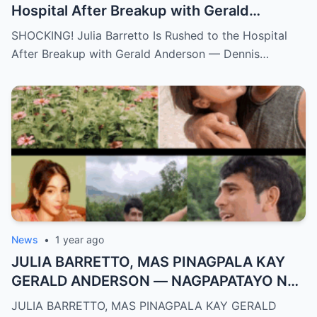
Hospital After Breakup with Gerald
Anderson — Dennis Padilla Finally Breaks
SHOCKING! Julia Barretto Is Rushed to the Hospital
His Silence!
After Breakup with Gerald Anderson — Dennis…
News
•
1 year ago
JULIA BARRETTO, MAS PINAGPALA KAY
GERALD ANDERSON — NAGPAPATAYO NA
NAMAN NG PANIBAGONG RESORT SA
JULIA BARRETTO, MAS PINAGPALA KAY GERALD