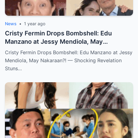
News
•
1 year ago
Cristy Fermin Drops Bombshell: Edu
Manzano at Jessy Mendiola, May
Nakaraan?! — Shocking Revelation Stuns
Cristy Fermin Drops Bombshell: Edu Manzano at Jessy
Showbiz Fans!
Mendiola, May Nakaraan?! — Shocking Revelation
Stuns…