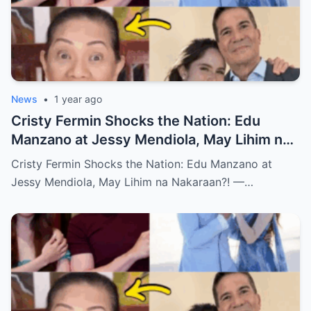
News
•
1 year ago
Cristy Fermin Shocks the Nation: Edu
Manzano at Jessy Mendiola, May Lihim na
Nakaraan?! — Alamin ang Buong
Cristy Fermin Shocks the Nation: Edu Manzano at
Katotohanan!
Jessy Mendiola, May Lihim na Nakaraan?! —…