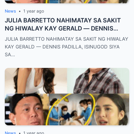
News
•
1 year ago
JULIA BARRETTO NAHIMATAY SA SAKIT
NG HIWALAY KAY GERALD — DENNIS
PADILLA, ISINUGOD SIYA SA OSPITAL SA
JULIA BARRETTO NAHIMATAY SA SAKIT NG HIWALAY
GITNA NG PAGHIYAW!
KAY GERALD — DENNIS PADILLA, ISINUGOD SIYA
SA…
News
•
1 year ago