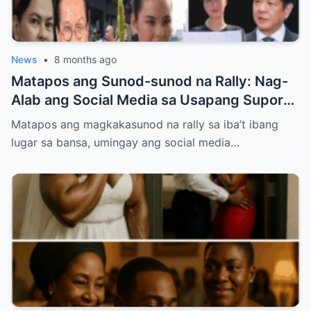
News
•
8 months ago
Matapos ang Sunod-sunod na Rally: Nag-
Alab ang Social Media sa Usapang Suporta
kay PBBM at VP Sara
Matapos ang magkakasunod na rally sa iba’t ibang
lugar sa bansa, umingay ang social media…