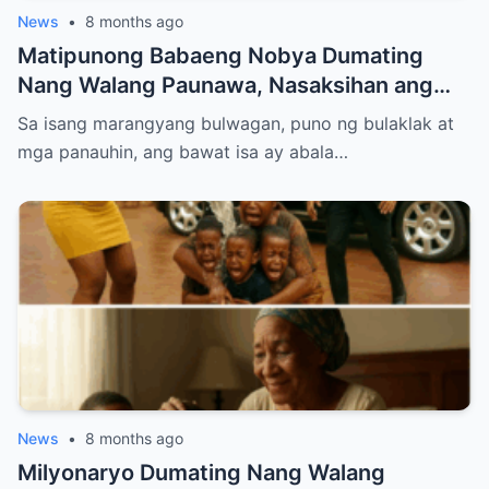
News
•
8 months ago
Matipunong Babaeng Nobya Dumating
Nang Walang Paunawa, Nasaksihan ang
Nakakabagbag-damdaming Pagtataksil ng
Sa isang marangyang bulwagan, puno ng bulaklak at
Groom sa Araw ng Kasal
mga panauhin, ang bawat isa ay abala…
News
•
8 months ago
Milyonaryo Dumating Nang Walang