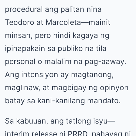
procedural ang palitan nina
Teodoro at Marcoleta—mainit
minsan, pero hindi kagaya ng
ipinapakain sa publiko na tila
personal o malalim na pag-aaway.
Ang intensiyon ay magtanong,
maglinaw, at magbigay ng opinyon
batay sa kani-kanilang mandato.
Sa kabuuan, ang tatlong isyu—
interim release ni PRRD, pahayag ni