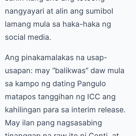
nangyayari at alin ang sumibol
lamang mula sa haka-haka ng
social media.
Ang pinakamalakas na usap-
usapan: may “balikwas” daw mula
sa kampo ng dating Pangulo
matapos tanggihan ng ICC ang
kahilingan para sa interim release.
May ilan pang nagsasabing
tinanggap na raw ito ni Conti, at