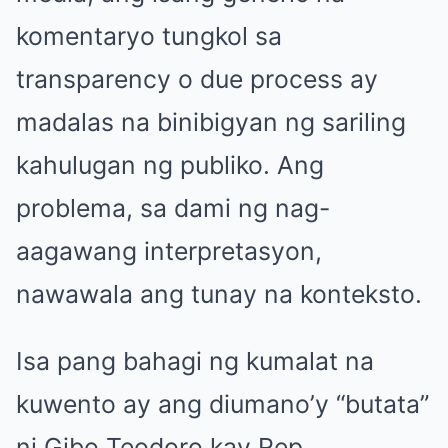
komentaryo tungkol sa
transparency o due process ay
madalas na binibigyan ng sariling
kahulugan ng publiko. Ang
problema, sa dami ng nag-
aagawang interpretasyon,
nawawala ang tunay na konteksto.
Isa pang bahagi ng kumalat na
kuwento ay ang diumano’y “butata”
ni Gibo Teodoro kay Rep.