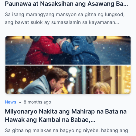
Paunawa at Nasaksihan ang Asawang Bago
Niyang Buhos ng Maruming Tubig sa
Sa isang marangyang mansyon sa gitna ng lungsod,
Kanyang Ina at Anak — Ang Ginawa Niyang
ang bawat sulok ay sumasalamin sa kayamanan…
Isa Lahat Nagulat
News
•
8 months ago
Milyonaryo Nakita ang Mahirap na Bata na
Hawak ang Kambal na Babae,
Nangangatog sa Bagyong Niyebe — Ang
Sa gitna ng malakas na bagyo ng niyebe, habang ang