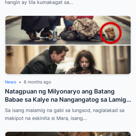
Ginawa Niyang Isa ay Lahat Nagulat
hangin ay tila kumakagat sa…
News
•
8 months ago
Natagpuan ng Milyonaryo ang Batang
Babae sa Kalye na Nangangatog sa Lamig,
Hawak ang Anak — Ang Ginawa Niyang Isa
Sa isang malamig na gabi sa lungsod, naglalakad sa
ay Nagbago ng Lahat
makipot na eskinita si Mara, isang…