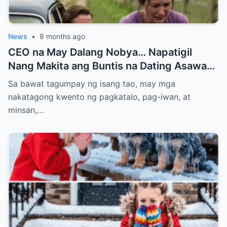
News
•
8 months ago
CEO na May Dalang Nobya… Napatigil
Nang Makita ang Buntis na Dating Asawa—
At ang Lihim na Magpapabagsak sa Kanya
Sa bawat tagumpay ng isang tao, may mga
nakatagong kwento ng pagkatalo, pag-iwan, at
minsan,…