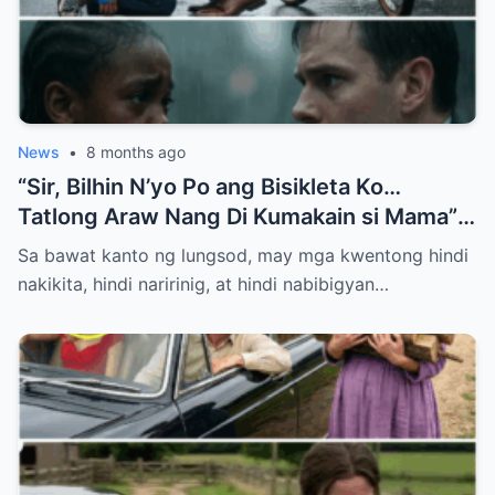
News
•
8 months ago
“Sir, Bilhin N’yo Po ang Bisikleta Ko…
Tatlong Araw Nang Di Kumakain si Mama”
— Hanggang Sa May Natuklasan ang Isang
Sa bawat kanto ng lungsod, may mga kwentong hindi
Bilyonaryo
nakikita, hindi naririnig, at hindi nabibigyan…