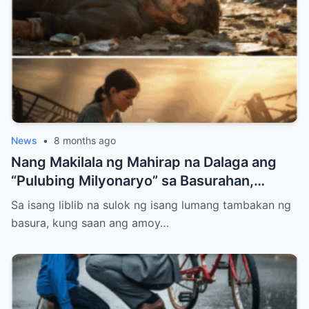
News
•
8 months ago
Nang Makilala ng Mahirap na Dalaga ang
“Pulubing Milyonaryo” sa Basurahan,
Nabunyag ang Lihim na Nagpabago sa
Sa isang liblib na sulok ng isang lumang tambakan ng
Kapalaran Nila
basura, kung saan ang amoy…