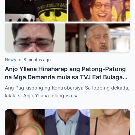
News
•
8 months ago
Anjo Yllana Hinaharap ang Patong-Patong
na Mga Demanda mula sa TVJ Eat Bulaga
Dabarkads: Isang Malalim na Pagsusuri sa
Ang Pag-usbong ng Kontrobersiya Sa loob ng dekada,
Krisis ng Aktor
kilala si Anjo Yllana bilang isa sa…