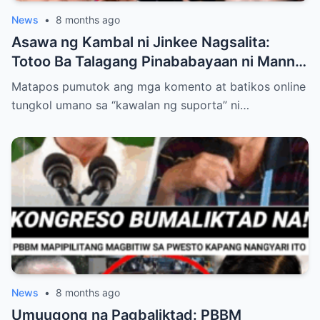
News
•
8 months ago
Asawa ng Kambal ni Jinkee Nagsalita:
Totoo Ba Talagang Pinababayaan ni Manny
Pacquiao ang Anak na si Eman?
Matapos pumutok ang mga komento at batikos online
tungkol umano sa “kawalan ng suporta” ni…
News
•
8 months ago
Umuugong na Pagbaliktad: PBBM