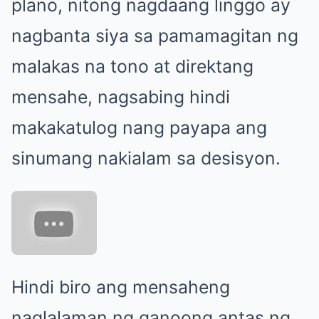
plano, nitong nagdaang linggo ay
nagbanta siya sa pamamagitan ng
malakas na tono at direktang
mensahe, nagsabing hindi
makakatulog nang payapa ang
sinumang nakialam sa desisyon.
Hindi biro ang mensaheng
naglalaman ng ganoong antas ng