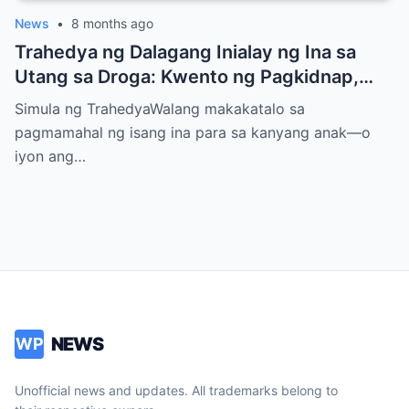
News
•
8 months ago
Trahedya ng Dalagang Inialay ng Ina sa
Utang sa Droga: Kwento ng Pagkidnap,
Pananamantala, at Pagpatay kay Camille
Simula ng TrahedyaWalang makakatalo sa
pagmamahal ng isang ina para sa kanyang anak—o
iyon ang…
NEWS
WP
Unofficial news and updates. All trademarks belong to