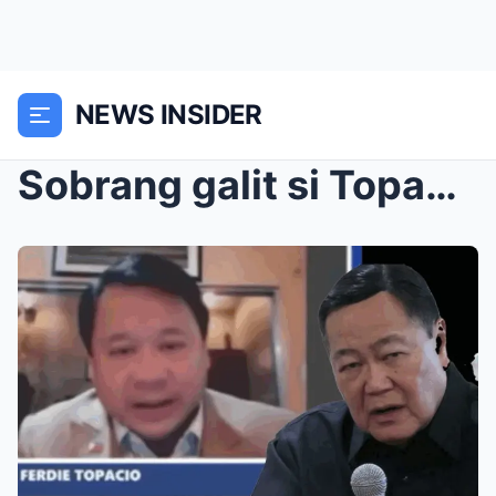
NEWS INSIDER
Sobrang galit si Topacio sa pasya ng SC — nagbanta...