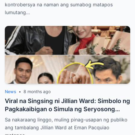
kontrobersya na naman ang sumabog matapos
lumutang…
News
•
8 months ago
Viral na Singsing ni Jillian Ward: Simbolo ng
Pagkakaibigan o Simula ng Seryosong
Relasyon kay Eman Pacquiao?
Sa nakaraang linggo, muling pinag-usapan ng publiko
ang tambalang Jillian Ward at Eman Pacquiao