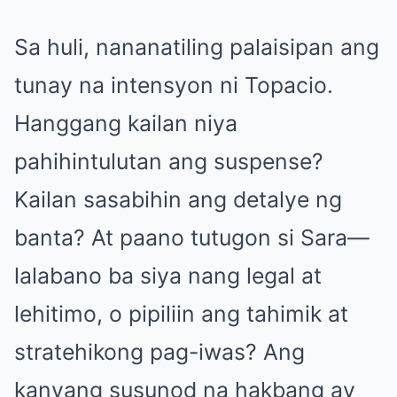
Sa huli, nananatiling palaisipan ang
tunay na intensyon ni Topacio.
Hanggang kailan niya
pahihintulutan ang suspense?
Kailan sasabihin ang detalye ng
banta? At paano tutugon si Sara—
lalabano ba siya nang legal at
lehitimo, o pipiliin ang tahimik at
stratehikong pag-iwas? Ang
kanyang susunod na hakbang ay