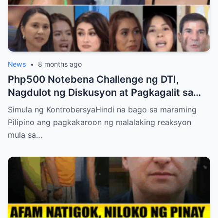
News
•
8 months ago
Php500 Notebena Challenge ng DTI,
Nagdulot ng Diskusyon at Pagkagalit sa
mga Celebrities at Politicians
Simula ng KontrobersyaHindi na bago sa maraming
Pilipino ang pagkakaroon ng malalaking reaksyon
mula sa…