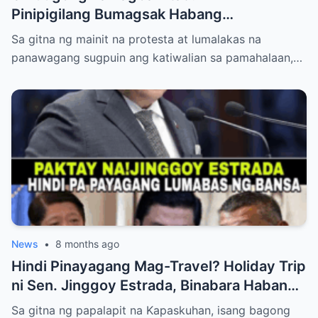
Pinipigilang Bumagsak Habang
Mambabatas at Retired Generals
Sa gitna ng mainit na protesta at lumalakas na
Humaharap at Kumakastigo sa Katiwalian
panawagang sugpuin ang katiwalian sa pamahalaan,…
News
•
8 months ago
Hindi Pinayagang Mag-Travel? Holiday Trip
ni Sen. Jinggoy Estrada, Binabara Habang
Papalapit ang Posibleng Warrant of Arrest
Sa gitna ng papalapit na Kapaskuhan, isang bagong