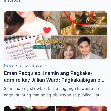
matapos…
News
•
8 months ago
Eman Pacquiao, Inamin ang Pagkaka-
admire kay Jillian Ward: Pagkakaibigan o
Simula ng Pag-ibig? Ang Kontrobersiya sa
Sa mundo ng showbiz, bihira ang mga kuwento na
Showbiz at Social Media
nagdudulot ng matinding diskusyon sa publiko—at…