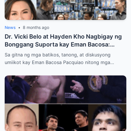
News
•
8 months ago
Dr. Vicki Belo at Hayden Kho Nagbigay ng
Bonggang Suporta kay Eman Bacosa:
Mamahaling Gamit, Regalo, at Isang Di-
Sa gitna ng mga batikos, tanong, at diskusyong
Malilimutang Araw
umiikot kay Eman Bacosa Pacquiao nitong mga…