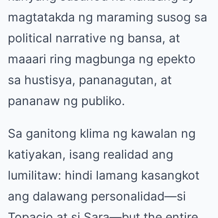
magtatakda ng maraming susog sa
political narrative ng bansa, at
maaari ring magbunga ng epekto
sa hustisya, pananagutan, at
pananaw ng publiko.
Sa ganitong klima ng kawalan ng
katiyakan, isang realidad ang
lumilitaw: hindi lamang kasangkot
ang dalawang personalidad—si
Topacio at si Sara—but the entire