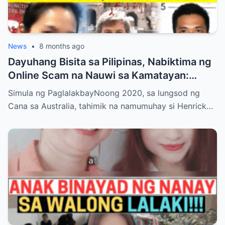
News
•
8 months ago
Dayuhang Bisita sa Pilipinas, Nabiktima ng
Online Scam na Nauwi sa Kamatayan:
Kwento ng Pagkakanulo at Trahedya
Simula ng PaglalakbayNoong 2020, sa lungsod ng
Cana sa Australia, tahimik na namumuhay si Henrick…