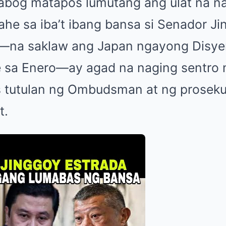
bog matapos lumutang ang ulat na n
e sa iba’t ibang bansa si Senador Ji
—na saklaw ang Japan ngayong Disyem
 sa Enero—ay agad na naging sentro n
 tutulan ng Ombudsman at ng prosek
t.