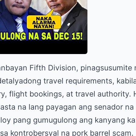
bayan Fifth Division, pinagsusumite n
detalyadong travel requirements, kabi
y, flight bookings, at travel authority.
asta na lang payagan ang senador na
uloy pang gumugulong ang kanyang ka
a kontrobersyal na pork barrel scam.