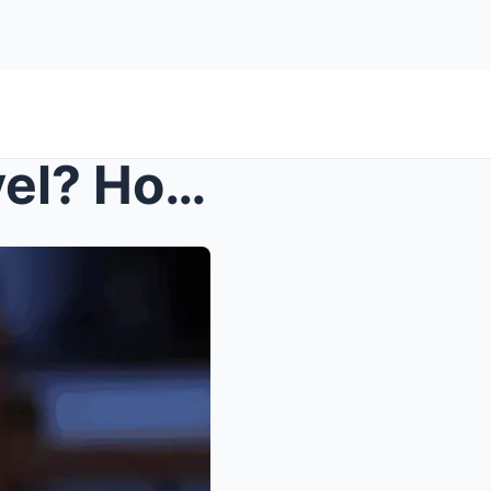
Hindi Pinayagang Mag-Travel? Holiday Trip ni Sen. ...