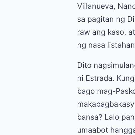
Villanueva, Nan
sa pagitan ng D
raw ang kaso, a
ng nasa listaha
Dito nagsimulang
ni Estrada. Kun
bago mag-Pasko,
makapagbakasyon
bansa? Lalo pan
umaabot hangga