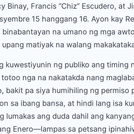
cy Binay, Francis “Chiz” Escudero, at 
isyembre 15 hanggang 16. Ayon kay Rem
t binabantayan na umano ng mga awto
n upang matiyak na walang makakataka
 kuwestiyunin ng publiko ang timing n
g totoo nga na nakatakda nang maglab
 bakit pa siya humihiling ng permiso 
 sa ibang bansa, at hindi lang isa ku
g lumakas ang duda dahil ang kanyang
ng Enero—lampas sa petsang ipinahiw