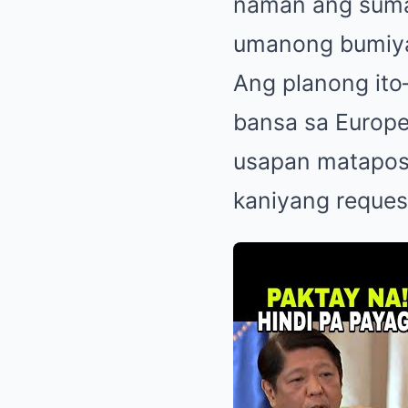
naman ang suma
umanong bumiyah
Ang planong ito
bansa sa Europe
usapan matapos
kaniyang reques