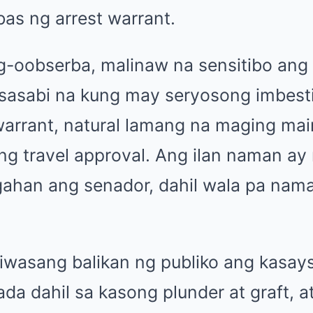
as ng arrest warrant.
ag-oobserba, malinaw na sensitibo ang
sasabi na kung may seryosong imbest
rrant, natural lamang na maging mai
g travel approval. Ang ilan naman ay 
gahan ang senador, dahil wala pa na
iiwasang balikan ng publiko ang kasa
da dahil sa kasong plunder at graft, at