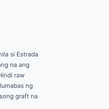
ila si Estrada
lang na ang
 Hindi raw
 lumabas ng
song graft na