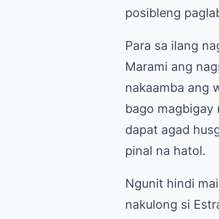
posibleng paglab
Para sa ilang n
Marami ang nag
nakaamba ang wa
bago magbigay n
dapat agad hus
pinal na hatol.
Ngunit hindi ma
nakulong si Estra