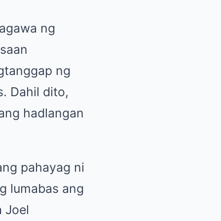
sagawa ng
 saan
agtanggap ng
 Dahil dito,
pang hadlangan
ang pahayag ni
eng lumabas ang
 Joel