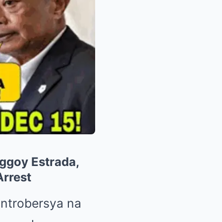
nggoy Estrada,
Arrest
ontrobersya na