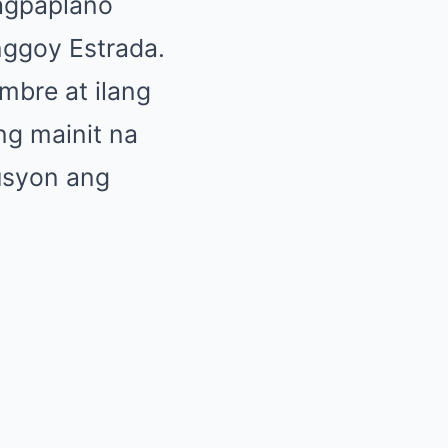
agpaplano
nggoy Estrada.
bre at ilang
g mainit na
usyon ang