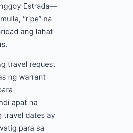
Jinggoy Estrada—
ulla, “ripe” na
ridad ang lahat
s.
g travel request
as ng warrant
para
ndi apat na
 travel dates ay
atig para sa