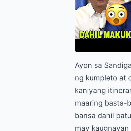
Ayon sa Sandigan
ng kumpleto at 
kaniyang itinerar
maaring basta-b
bansa dahil pat
may kaugnayan s