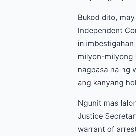
Bukod dito, may
Independent Comm
iniimbestigahan
milyon-milyong k
nagpasa na ng 
ang kanyang holi
Ngunit mas lalo
Justice Secreta
warrant of arres