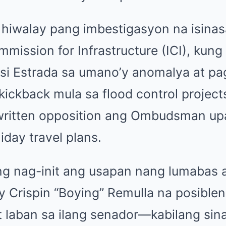
 hiwalay pang imbestigasyon na isina
ission for Infrastructure (ICI), kung
 si Estrada sa umano’y anomalya at p
ickback mula sa flood control projects.
written opposition ang Ombudsman u
day travel plans.
ng nag-init ang usapan nang lumabas 
ry Crispin “Boying” Remulla na posibl
t laban sa ilang senador—kabilang sina