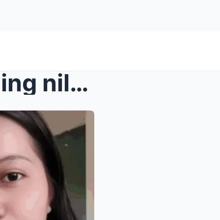
Pumipintig ang puso! Nahuling nililigawan ni Misis...