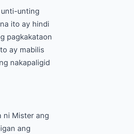
 unti-unting
na ito ay hindi
ng pagkakataon
ito ay mabilis
ng nakapaligid
 ni Mister ang
bigan ang