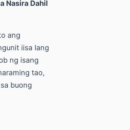
a Nasira Dahil
to ang
gunit iisa lang
ob ng isang
araming tao,
 sa buong