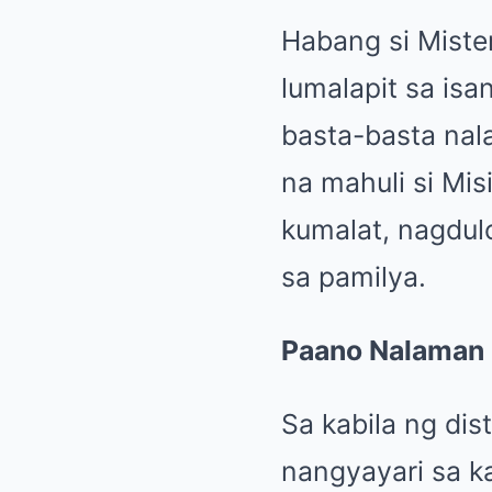
Habang si Mister
lumalapit sa isan
basta-basta nal
na mahuli si Misi
kumalat, nagdul
sa pamilya.
Paano Nalaman 
Sa kabila ng di
nangyayari sa k