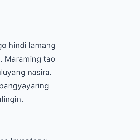
go hindi lamang
d. Maraming tao
uluyang nasira.
 pangyayaring
lingin.