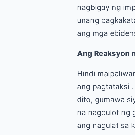
nagbigay ng imp
unang pagkakata
ang mga ebidens
Ang Reaksyon n
Hindi maipaliwa
ang pagtataksil.
dito, gumawa si
na nagdulot ng 
ang nagulat sa 