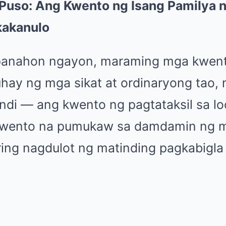
Puso: Ang Kwento ng Isang Pamilya n
kakanulo
anahon ngayon, maraming mga kwen
ay ng mga sikat at ordinaryong tao, n
ndi — ang kwento ng pagtataksil sa lo
 kwento na pumukaw sa damdamin ng m
ing nagdulot ng matinding pagkabigla