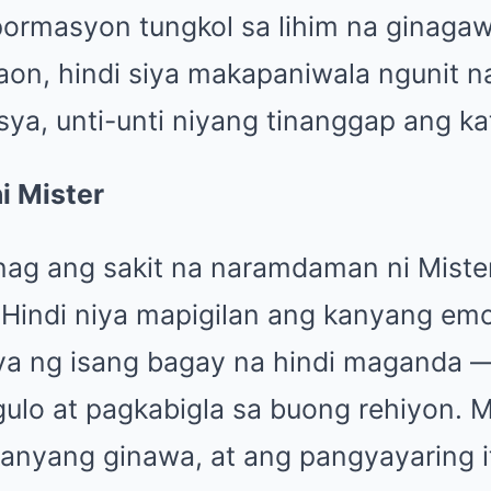
ormasyon tungkol sa lihim na ginagawa
on, hindi siya makapaniwala ngunit n
ya, unti-unti niyang tinanggap ang k
i Mister
nag ang sakit na naramdaman ni Mist
 Hindi niya mapigilan ang kanyang emo
ya ng isang bagay na hindi maganda 
gulo at pagkabigla sa buong rehiyon. 
kanyang ginawa, at ang pangyayaring i