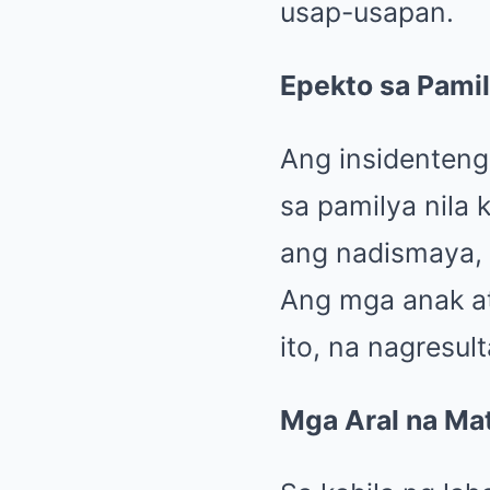
usap-usapan.
Epekto sa Pami
Ang insidenteng
sa pamilya nila 
ang nadismaya, a
Ang mga anak a
ito, na nagresul
Mga Aral na Ma