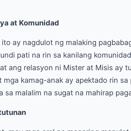
lya at Komunidad
 ito ay nagdulot ng malaking pagbaba
kundi pati na rin sa kanilang komunida
t ang relasyon ni Mister at Misis ay t
t mga kamag-anak ay apektado rin sa
ta sa malalim na sugat na mahirap paga
tutunan