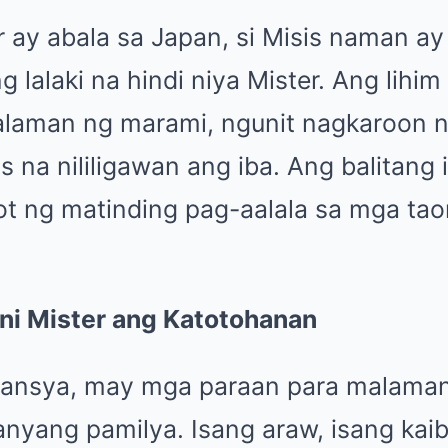
 ay abala sa Japan, si Misis naman ay
g lalaki na hindi niya Mister. Ang lihim 
alaman ng marami, ngunit nagkaroon 
s na nililigawan ang iba. Ang balitang 
ot ng matinding pag-aalala sa mga tao
ni Mister ang Katotohanan
stansya, may mga paraan para malaman
anyang pamilya. Isang araw, isang kai