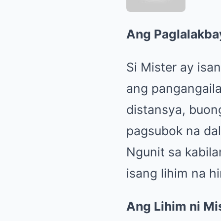
Ang Paglalakbay
Si Mister ay is
ang pangangaila
distansya, buong
pagsubok na dal
Ngunit sa kabil
isang lihim na h
Ang Lihim ni Mi