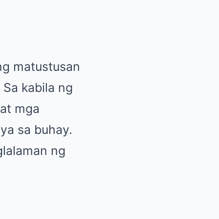
ang matustusan
 Sa kabila ng
 at mga
ya sa buhay.
glalaman ng