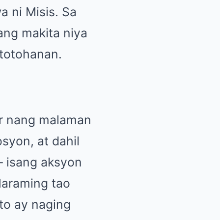
 ni Misis. Sa
ang makita niya
atotohanan.
er nang malaman
syon, at dahil
— isang aksyon
Maraming tao
to ay naging