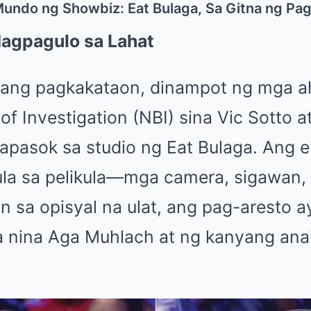
Mundo ng Showbiz: Eat Bulaga, Sa Gitna ng Pa
Nagpagulo sa Lahat
hang pagkakataon, dinampot ng mga a
of Investigation (NBI) sina Vic Sotto 
apasok sa studio ng Eat Bulaga. Ang e
la sa pelikula—mga camera, sigawan, 
on sa opisyal na ulat, ang pag-aresto 
 nina Aga Muhlach at ng kanyang anak