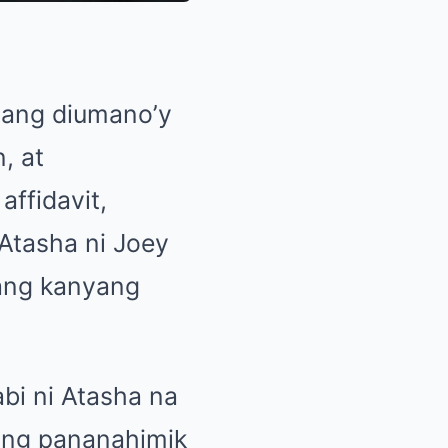
a ang diumano’y
, at
affidavit,
Atasha ni Joey
 ang kanyang
abi ni Atasha na
“Ang pananahimik