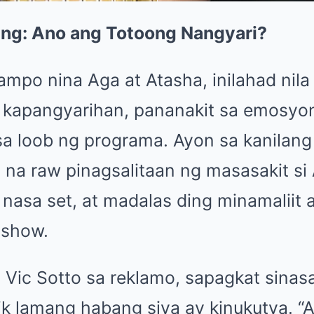
ng: Ano ang Totoong Nangyari?
ampo nina Aga at Atasha, inilahad nil
kapangyarihan, pananakit sa emosyon
a loob ng programa. Ayon sa kanilang 
na raw pinagsalitaan ng masasakit si 
nasa set, at madalas ding minamaliit
 show.
 si Vic Sotto sa reklamo, sapagkat sinas
mik lamang habang siya ay kinukutya. 