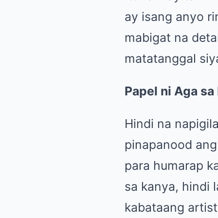
ay isang anyo r
mabigat na deta
matatanggal siy
Papel ni Aga sa
Hindi na napigil
pinapanood ang 
para humarap ka
sa kanya, hindi 
kabataang artist