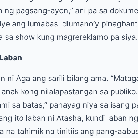
in ng pagsang-ayon,” ani pa sa dokume
lye ang lumabas: diumano’y pinagbant
a sa show kung magrereklamo pa siya.
 Laban
an ni Aga ang sarili bilang ama. “Matag
anak kong nilalapastangan sa publiko
mi sa batas,” pahayag niya sa isang 
lang ito laban ni Atasha, kundi laban n
a na tahimik na tinitiis ang pang-aab