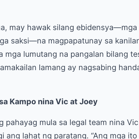
ga, may hawak silang ebidensya—mga 
 mga saksi—na magpapatunay sa kanil
a mga lumutang na pangalan bilang tes
 kamakailan lamang ay nagsabing handa
sa Kampo nina Vic at Joey
g pahayag mula sa legal team nina Vic
gi ang lahat ng paratang. “Ang mga it