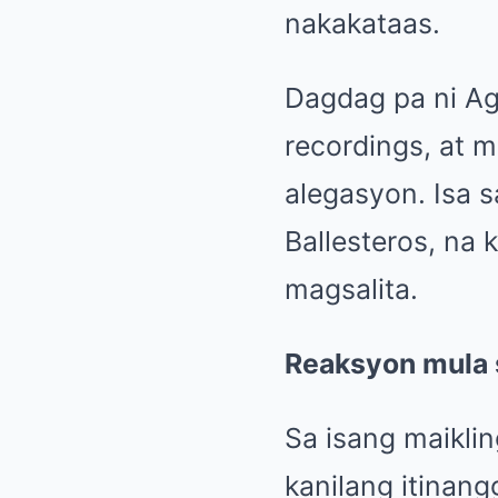
nakakataas.
Dagdag pa ni A
recordings, at
alegasyon. Isa s
Ballesteros, na
magsalita.
Reaksyon mula 
Sa isang maiklin
kanilang itinang