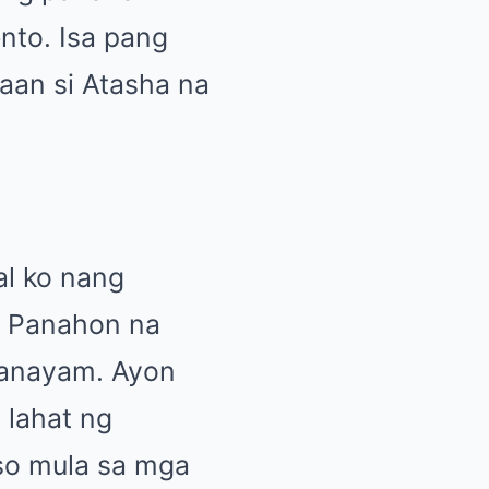
nto. Isa pang
aan si Atasha na
al ko nang
. Panahon na
panayam. Ayon
g lahat ng
uso mula sa mga