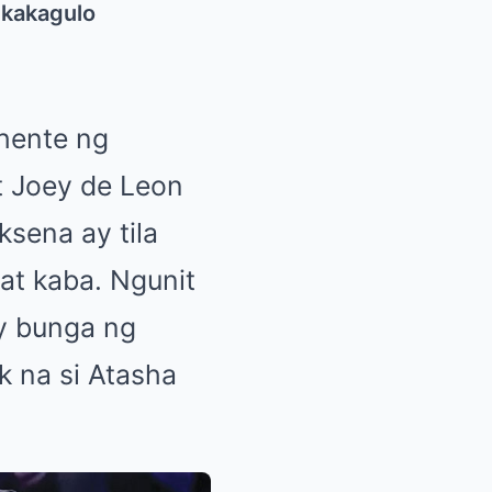
gkakagulo
hente ng
at Joey de Leon
ksena ay tila
at kaba. Ngunit
ay bunga ng
 na si Atasha