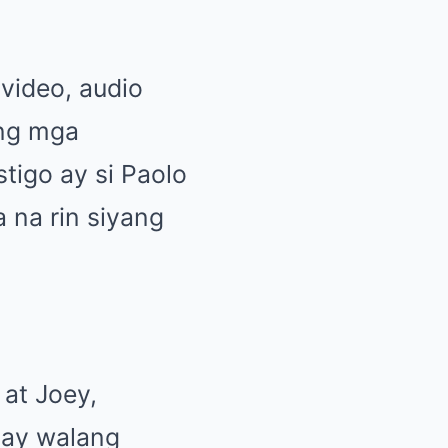
video, audio
ang mga
tigo ay si Paolo
 na rin siyang
 at Joey,
o ay walang