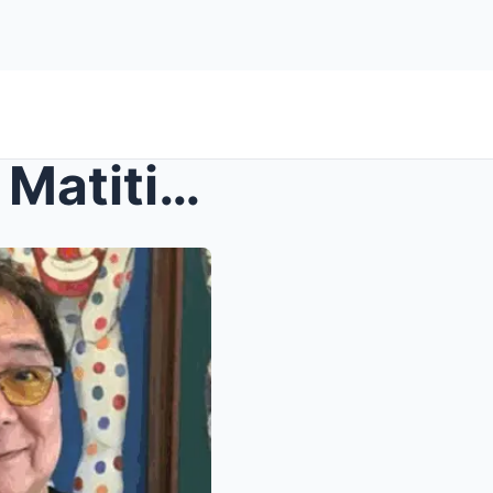
NBI aresto kina Vic at Joey! Matitinding paratang ...