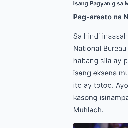
Isang Pagyanig sa 
Pag-aresto na 
Sa hindi inaasa
National Bureau 
habang sila ay p
isang eksena mu
ito ay totoo. Ay
kasong isinampa
Muhlach.