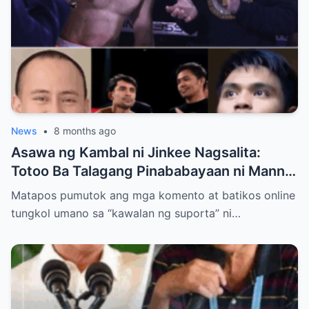
News
•
8 months ago
Asawa ng Kambal ni Jinkee Nagsalita:
Totoo Ba Talagang Pinababayaan ni Manny
Pacquiao ang Anak na si Eman?
Matapos pumutok ang mga komento at batikos online
tungkol umano sa “kawalan ng suporta” ni…