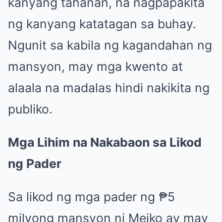
kanyang tahanan, na nagpapakita
ng kanyang katatagan sa buhay.
Ngunit sa kabila ng kagandahan ng
mansyon, may mga kwento at
alaala na madalas hindi nakikita ng
publiko.
Mga Lihim na Nakabaon sa Likod
ng Pader
Sa likod ng mga pader ng ₱5
milyong mansyon ni Meiko ay may