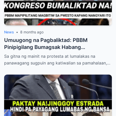
News
•
8 months ago
Umuugong na Pagbaliktad: PBBM
Pinipigilang Bumagsak Habang
Mambabatas at Retired Generals
Sa gitna ng mainit na protesta at lumalakas na
Humaharap at Kumakastigo sa Katiwalian
panawagang sugpuin ang katiwalian sa pamahalaan,…