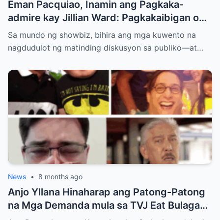
Eman Pacquiao, Inamin ang Pagkaka-
admire kay Jillian Ward: Pagkakaibigan o
Simula ng Pag-ibig? Ang Kontrobersiya sa
Sa mundo ng showbiz, bihira ang mga kuwento na
Showbiz at Social Media
nagdudulot ng matinding diskusyon sa publiko—at…
News
•
8 months ago
Anjo Yllana Hinaharap ang Patong-Patong
na Mga Demanda mula sa TVJ Eat Bulaga
Dabarkads: Isang Malalim na Pagsusuri sa