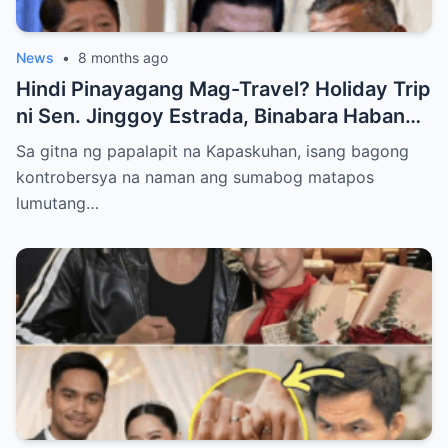
News
•
8 months ago
Hindi Pinayagang Mag-Travel? Holiday Trip
ni Sen. Jinggoy Estrada, Binabara Habang
Papalapit ang Posibleng Warrant of Arrest
Sa gitna ng papalapit na Kapaskuhan, isang bagong
kontrobersya na naman ang sumabog matapos
lumutang…