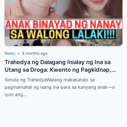
News
•
8 months ago
Trahedya ng Dalagang Inialay ng Ina sa
Utang sa Droga: Kwento ng Pagkidnap,
Pananamantala, at Pagpatay kay Camille
Simula ng TrahedyaWalang makakatalo sa
pagmamahal ng isang ina para sa kanyang anak—o
iyon ang…