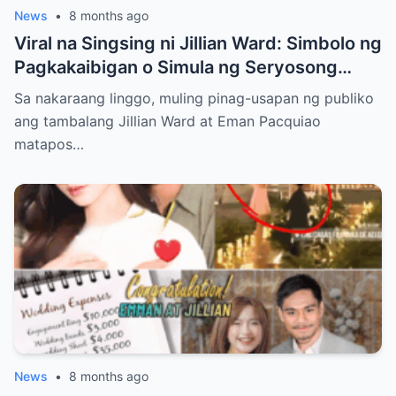
News
•
8 months ago
Viral na Singsing ni Jillian Ward: Simbolo ng
Pagkakaibigan o Simula ng Seryosong
Relasyon kay Eman Pacquiao?
Sa nakaraang linggo, muling pinag-usapan ng publiko
ang tambalang Jillian Ward at Eman Pacquiao
matapos…
News
•
8 months ago