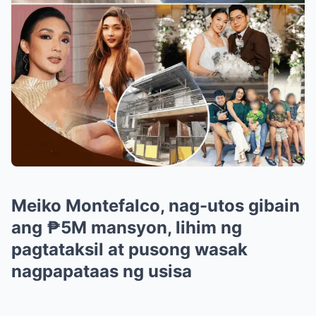
Meiko Montefalco, nag-utos gibain
ang ₱5M mansyon, lihim ng
pagtataksil at pusong wasak
nagpapataas ng usisa