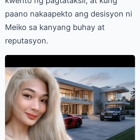
kwento ng pagtataksil, at kung
paano nakaapekto ang desisyon ni
Meiko sa kanyang buhay at
reputasyon.