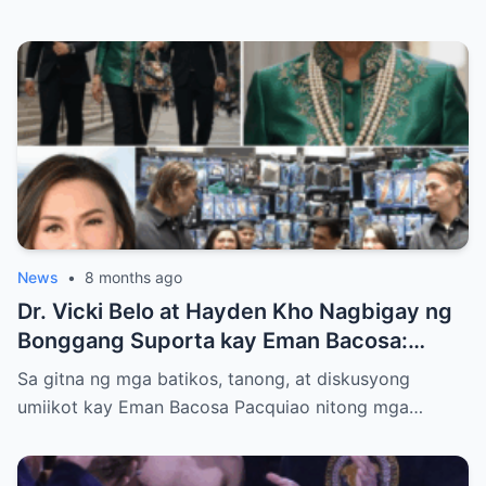
News
•
8 months ago
Dr. Vicki Belo at Hayden Kho Nagbigay ng
Bonggang Suporta kay Eman Bacosa:
Mamahaling Gamit, Regalo, at Isang Di-
Sa gitna ng mga batikos, tanong, at diskusyong
Malilimutang Araw
umiikot kay Eman Bacosa Pacquiao nitong mga…