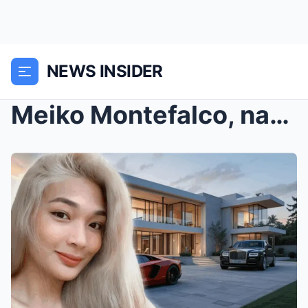
NEWS INSIDER
Meiko Montefalco, nag-utos gibain ang ₱5M mansyon,...