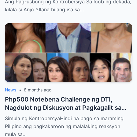
Ang Pag-usbong ng Kontrobersiya Sa loob ng dekada,
Krisis ng Aktor
kilala si Anjo Yllana bilang isa sa…
News
•
8 months ago
Php500 Notebena Challenge ng DTI,
Nagdulot ng Diskusyon at Pagkagalit sa
mga Celebrities at Politicians
Simula ng KontrobersyaHindi na bago sa maraming
Pilipino ang pagkakaroon ng malalaking reaksyon
mula sa…