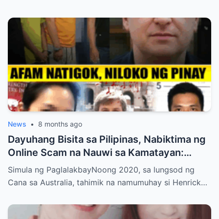
News
•
8 months ago
Dayuhang Bisita sa Pilipinas, Nabiktima ng
Online Scam na Nauwi sa Kamatayan:
Kwento ng Pagkakanulo at Trahedya
Simula ng PaglalakbayNoong 2020, sa lungsod ng
Cana sa Australia, tahimik na namumuhay si Henrick…