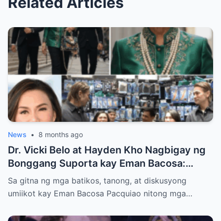
Related Articles
News
•
8 months ago
Dr. Vicki Belo at Hayden Kho Nagbigay ng
Bonggang Suporta kay Eman Bacosa:
Mamahaling Gamit, Regalo, at Isang Di-
Sa gitna ng mga batikos, tanong, at diskusyong
Malilimutang Araw
umiikot kay Eman Bacosa Pacquiao nitong mga…