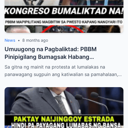
News
•
8 months ago
Umuugong na Pagbaliktad: PBBM
Pinipigilang Bumagsak Habang
Mambabatas at Retired Generals
Sa gitna ng mainit na protesta at lumalakas na
Humaharap at Kumakastigo sa Katiwalian
panawagang sugpuin ang katiwalian sa pamahalaan,…