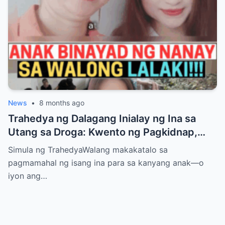
News
•
8 months ago
Trahedya ng Dalagang Inialay ng Ina sa
Utang sa Droga: Kwento ng Pagkidnap,
Pananamantala, at Pagpatay kay Camille
Simula ng TrahedyaWalang makakatalo sa
pagmamahal ng isang ina para sa kanyang anak—o
iyon ang…