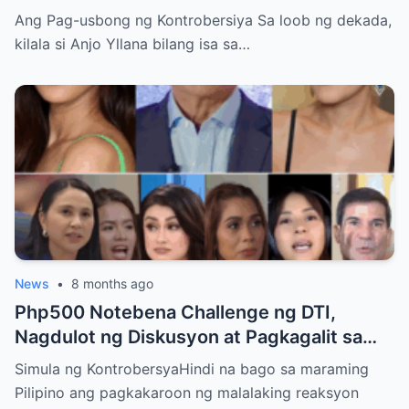
Dabarkads: Isang Malalim na Pagsusuri sa
Ang Pag-usbong ng Kontrobersiya Sa loob ng dekada,
Krisis ng Aktor
kilala si Anjo Yllana bilang isa sa…
News
•
8 months ago
Php500 Notebena Challenge ng DTI,
Nagdulot ng Diskusyon at Pagkagalit sa
mga Celebrities at Politicians
Simula ng KontrobersyaHindi na bago sa maraming
Pilipino ang pagkakaroon ng malalaking reaksyon