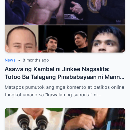
News
•
8 months ago
Asawa ng Kambal ni Jinkee Nagsalita:
Totoo Ba Talagang Pinababayaan ni Manny
Pacquiao ang Anak na si Eman?
Matapos pumutok ang mga komento at batikos online
tungkol umano sa “kawalan ng suporta” ni…