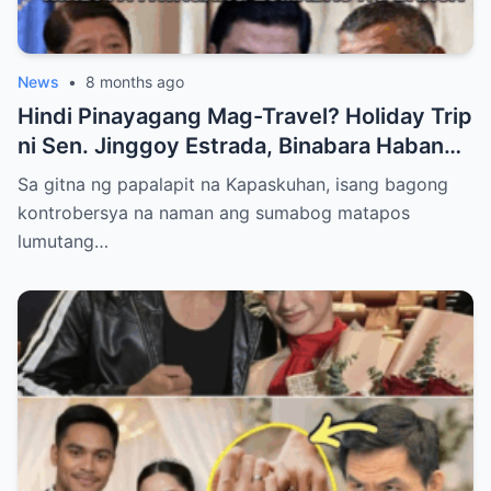
News
•
8 months ago
Hindi Pinayagang Mag-Travel? Holiday Trip
ni Sen. Jinggoy Estrada, Binabara Habang
Papalapit ang Posibleng Warrant of Arrest
Sa gitna ng papalapit na Kapaskuhan, isang bagong
kontrobersya na naman ang sumabog matapos
lumutang…