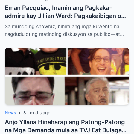
Eman Pacquiao, Inamin ang Pagkaka-
admire kay Jillian Ward: Pagkakaibigan o
Simula ng Pag-ibig? Ang Kontrobersiya sa
Sa mundo ng showbiz, bihira ang mga kuwento na
Showbiz at Social Media
nagdudulot ng matinding diskusyon sa publiko—at…
News
•
8 months ago
Anjo Yllana Hinaharap ang Patong-Patong
na Mga Demanda mula sa TVJ Eat Bulaga