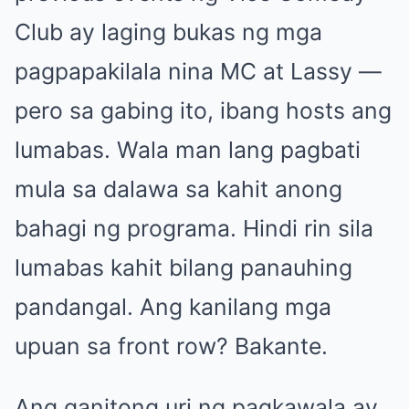
Club ay laging bukas ng mga
pagpapakilala nina MC at Lassy —
pero sa gabing ito, ibang hosts ang
lumabas. Wala man lang pagbati
mula sa dalawa sa kahit anong
bahagi ng programa. Hindi rin sila
lumabas kahit bilang panauhing
pandangal. Ang kanilang mga
upuan sa front row? Bakante.
Ang ganitong uri ng pagkawala ay