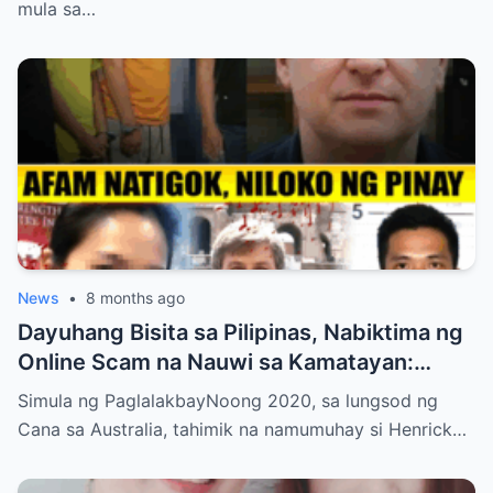
mula sa…
News
•
8 months ago
Dayuhang Bisita sa Pilipinas, Nabiktima ng
Online Scam na Nauwi sa Kamatayan:
Kwento ng Pagkakanulo at Trahedya
Simula ng PaglalakbayNoong 2020, sa lungsod ng
Cana sa Australia, tahimik na namumuhay si Henrick…