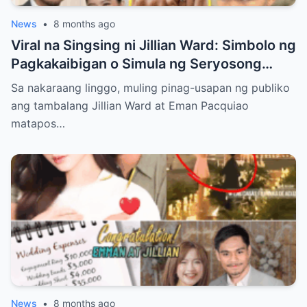
News
•
8 months ago
Viral na Singsing ni Jillian Ward: Simbolo ng
Pagkakaibigan o Simula ng Seryosong
Relasyon kay Eman Pacquiao?
Sa nakaraang linggo, muling pinag-usapan ng publiko
ang tambalang Jillian Ward at Eman Pacquiao
matapos…
News
•
8 months ago