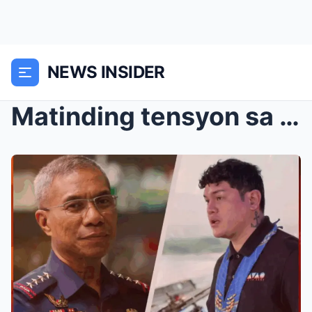
NEWS INSIDER
Matinding tensyon sa DDS sanhi ng lihim na desisyo...