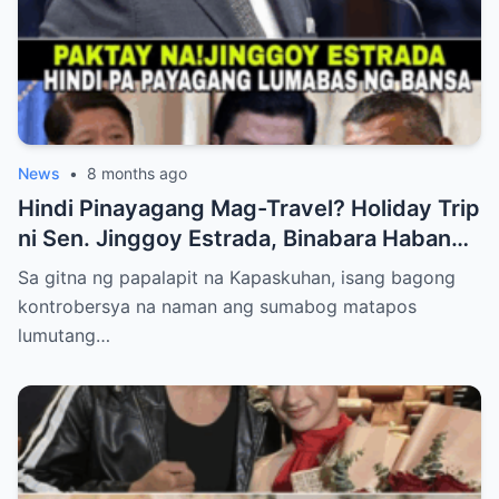
News
•
8 months ago
Hindi Pinayagang Mag-Travel? Holiday Trip
ni Sen. Jinggoy Estrada, Binabara Habang
Papalapit ang Posibleng Warrant of Arrest
Sa gitna ng papalapit na Kapaskuhan, isang bagong
kontrobersya na naman ang sumabog matapos
lumutang…