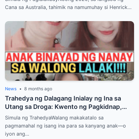
Cana sa Australia, tahimik na namumuhay si Henrick…
News
•
8 months ago
Trahedya ng Dalagang Inialay ng Ina sa
Utang sa Droga: Kwento ng Pagkidnap,
Pananamantala, at Pagpatay kay Camille
Simula ng TrahedyaWalang makakatalo sa
pagmamahal ng isang ina para sa kanyang anak—o
iyon ang…