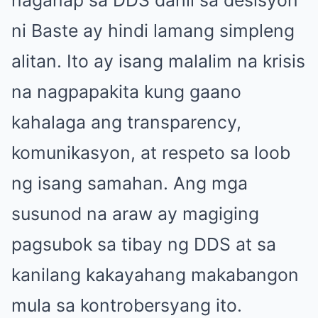
naganap sa DDS dahil sa desisyon
ni Baste ay hindi lamang simpleng
alitan. Ito ay isang malalim na krisis
na nagpapakita kung gaano
kahalaga ang transparency,
komunikasyon, at respeto sa loob
ng isang samahan. Ang mga
susunod na araw ay magiging
pagsubok sa tibay ng DDS at sa
kanilang kakayahang makabangon
mula sa kontrobersyang ito.