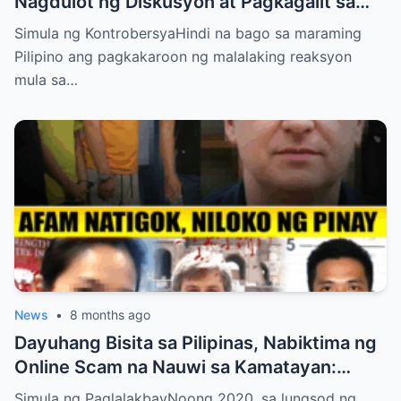
Nagdulot ng Diskusyon at Pagkagalit sa
mga Celebrities at Politicians
Simula ng KontrobersyaHindi na bago sa maraming
Pilipino ang pagkakaroon ng malalaking reaksyon
mula sa…
News
•
8 months ago
Dayuhang Bisita sa Pilipinas, Nabiktima ng
Online Scam na Nauwi sa Kamatayan:
Kwento ng Pagkakanulo at Trahedya
Simula ng PaglalakbayNoong 2020, sa lungsod ng