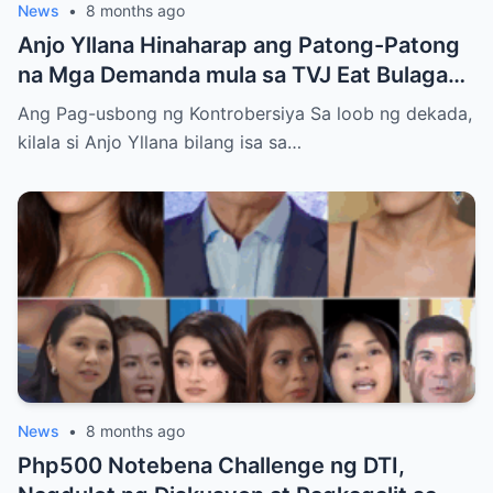
News
•
8 months ago
Anjo Yllana Hinaharap ang Patong-Patong
na Mga Demanda mula sa TVJ Eat Bulaga
Dabarkads: Isang Malalim na Pagsusuri sa
Ang Pag-usbong ng Kontrobersiya Sa loob ng dekada,
Krisis ng Aktor
kilala si Anjo Yllana bilang isa sa…
News
•
8 months ago
Php500 Notebena Challenge ng DTI,