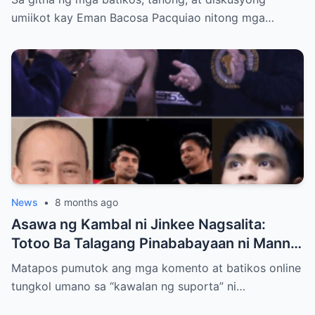
Malilimutang Araw
umiikot kay Eman Bacosa Pacquiao nitong mga…
News
•
8 months ago
Asawa ng Kambal ni Jinkee Nagsalita:
Totoo Ba Talagang Pinababayaan ni Manny
Pacquiao ang Anak na si Eman?
Matapos pumutok ang mga komento at batikos online
tungkol umano sa “kawalan ng suporta” ni…