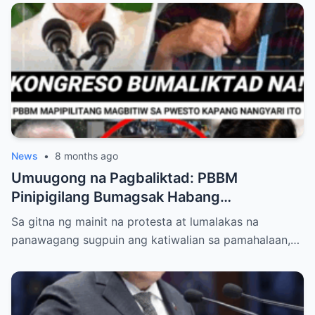
News
•
8 months ago
Umuugong na Pagbaliktad: PBBM
Pinipigilang Bumagsak Habang
Mambabatas at Retired Generals
Sa gitna ng mainit na protesta at lumalakas na
Humaharap at Kumakastigo sa Katiwalian
panawagang sugpuin ang katiwalian sa pamahalaan,…