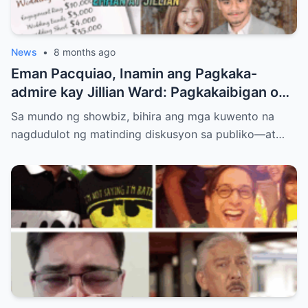
News
•
8 months ago
Eman Pacquiao, Inamin ang Pagkaka-
admire kay Jillian Ward: Pagkakaibigan o
Simula ng Pag-ibig? Ang Kontrobersiya sa
Sa mundo ng showbiz, bihira ang mga kuwento na
Showbiz at Social Media
nagdudulot ng matinding diskusyon sa publiko—at…