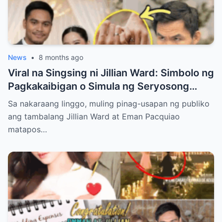
News
•
8 months ago
Viral na Singsing ni Jillian Ward: Simbolo ng
Pagkakaibigan o Simula ng Seryosong
Relasyon kay Eman Pacquiao?
Sa nakaraang linggo, muling pinag-usapan ng publiko
ang tambalang Jillian Ward at Eman Pacquiao
matapos…