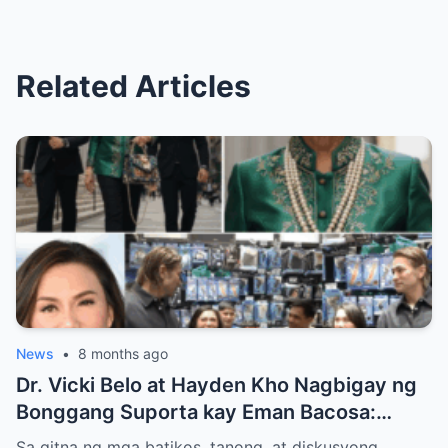
Related Articles
News
•
8 months ago
Dr. Vicki Belo at Hayden Kho Nagbigay ng
Bonggang Suporta kay Eman Bacosa:
Mamahaling Gamit, Regalo, at Isang Di-
Sa gitna ng mga batikos, tanong, at diskusyong