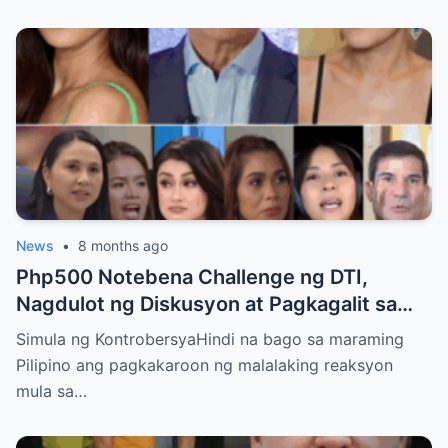
News
•
8 months ago
Php500 Notebena Challenge ng DTI,
Nagdulot ng Diskusyon at Pagkagalit sa
mga Celebrities at Politicians
Simula ng KontrobersyaHindi na bago sa maraming
Pilipino ang pagkakaroon ng malalaking reaksyon
mula sa…