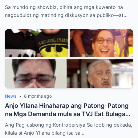
Simula ng Pag-ibig? Ang Kontrobersiya sa
Sa mundo ng showbiz, bihira ang mga kuwento na
Showbiz at Social Media
nagdudulot ng matinding diskusyon sa publiko—at…
News
•
8 months ago
Anjo Yllana Hinaharap ang Patong-Patong
na Mga Demanda mula sa TVJ Eat Bulaga
Dabarkads: Isang Malalim na Pagsusuri sa
Ang Pag-usbong ng Kontrobersiya Sa loob ng dekada,
Krisis ng Aktor
kilala si Anjo Yllana bilang isa sa…