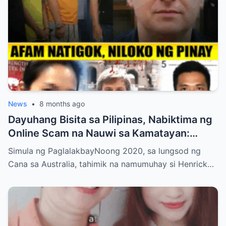
News
•
8 months ago
Dayuhang Bisita sa Pilipinas, Nabiktima ng
Online Scam na Nauwi sa Kamatayan:
Kwento ng Pagkakanulo at Trahedya
Simula ng PaglalakbayNoong 2020, sa lungsod ng
Cana sa Australia, tahimik na namumuhay si Henrick…