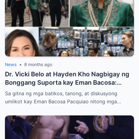
News
•
8 months ago
Dr. Vicki Belo at Hayden Kho Nagbigay ng
Bonggang Suporta kay Eman Bacosa:
Mamahaling Gamit, Regalo, at Isang Di-
Sa gitna ng mga batikos, tanong, at diskusyong
Malilimutang Araw
umiikot kay Eman Bacosa Pacquiao nitong mga…