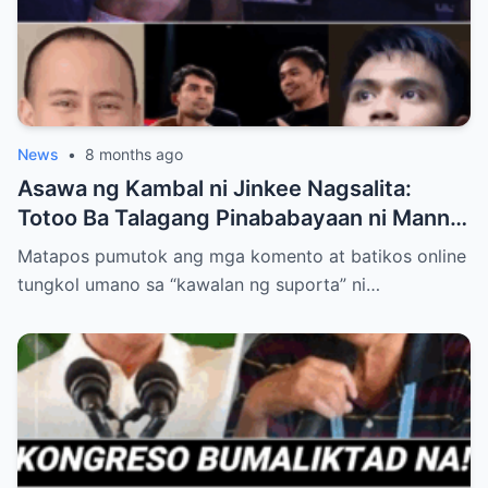
News
•
8 months ago
Asawa ng Kambal ni Jinkee Nagsalita:
Totoo Ba Talagang Pinababayaan ni Manny
Pacquiao ang Anak na si Eman?
Matapos pumutok ang mga komento at batikos online
tungkol umano sa “kawalan ng suporta” ni…