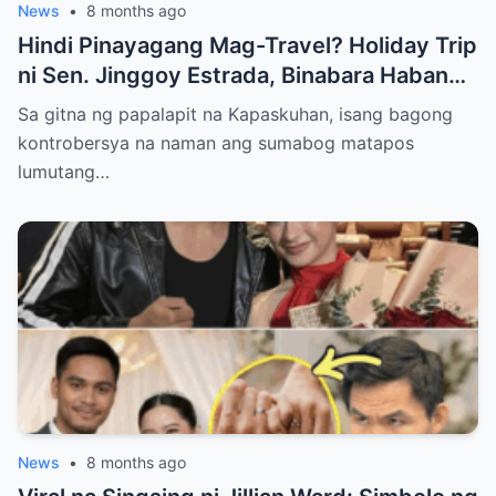
News
•
8 months ago
Hindi Pinayagang Mag-Travel? Holiday Trip
ni Sen. Jinggoy Estrada, Binabara Habang
Papalapit ang Posibleng Warrant of Arrest
Sa gitna ng papalapit na Kapaskuhan, isang bagong
kontrobersya na naman ang sumabog matapos
lumutang…
News
•
8 months ago