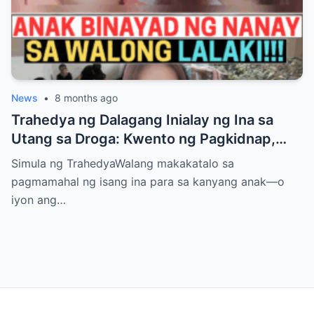
News
•
8 months ago
Trahedya ng Dalagang Inialay ng Ina sa
Utang sa Droga: Kwento ng Pagkidnap,
Pananamantala, at Pagpatay kay Camille
Simula ng TrahedyaWalang makakatalo sa
pagmamahal ng isang ina para sa kanyang anak—o
iyon ang…