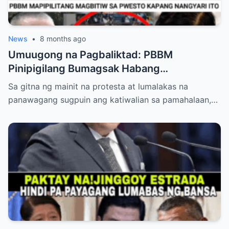
News
•
8 months ago
Umuugong na Pagbaliktad: PBBM
Pinipigilang Bumagsak Habang
Mambabatas at Retired Generals
Sa gitna ng mainit na protesta at lumalakas na
Humaharap at Kumakastigo sa Katiwalian
panawagang sugpuin ang katiwalian sa pamahalaan,…