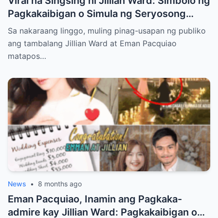
Viral na Singsing ni Jillian Ward: Simbolo ng
Pagkakaibigan o Simula ng Seryosong
Relasyon kay Eman Pacquiao?
Sa nakaraang linggo, muling pinag-usapan ng publiko
ang tambalang Jillian Ward at Eman Pacquiao
matapos…
News
•
8 months ago
Eman Pacquiao, Inamin ang Pagkaka-
admire kay Jillian Ward: Pagkakaibigan o