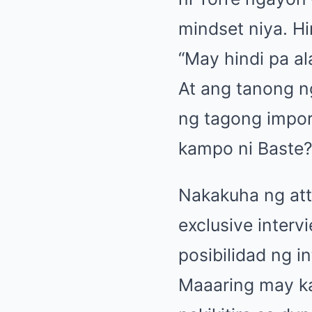
mindset niya. Hi
“May hindi pa a
At ang tanong ng
ng tagong impor
kampo ni Baste
Nakakuha ng att
exclusive interv
posibilidad ng i
Maaaring may kab