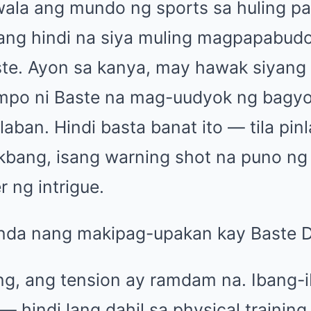
ala ang mundo ng sports sa huling pa
ang hindi na siya muling magpapabudol
te. Ayon sa kanya, may hawak siyang
ampo ni Baste na mag-uudyok ng bagy
laban. Hindi basta banat ito — tila pi
bang, isang warning shot na puno ng
 ng intrigue.
ng, ang tension ay ramdam na. Ibang-
— hindi lang dahil sa physical training,