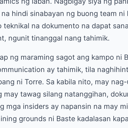
namics ng laban. Nagbigay siya ng pah
na hindi sinabayan ng buong team ni
 o teknikal na dokumento na dapat sana
ht, ngunit tinanggal nang tahimik.
gap ng maraming sagot ang kampo ni
ommunication ay tahimik, tila naghihi
ang ni Torre. Sa kabila nito, may nag-
g may tawag silang natanggihan, dok
Ang mga insiders ay napansin na may mi
raining grounds ni Baste kadalasan kap