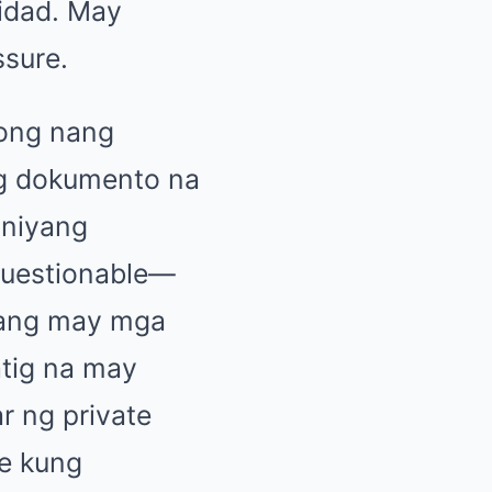
idad. May
sure.
long nang
ng dokumento na
 niyang
 questionable—
bang may mga
tig na may
r ng private
e kung