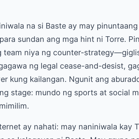
niwala na si Baste ay may pinuntaang
 para sundan ang mga hint ni Torre. P
team niya ng counter-strategy—giglis
gagawa ng legal cease-and-desist, ga
er kung kailangan. Ngunit ang aburad
ng stage: mundo ng sports at social m
mimilim.
ternet ay nahati: may naniniwala kay 