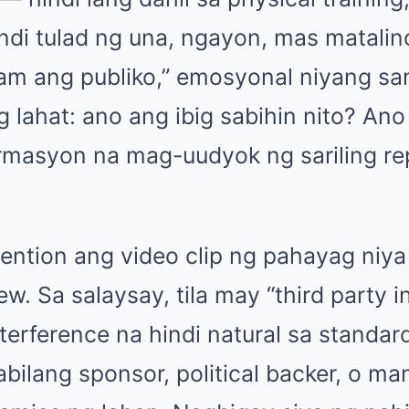
ndi tulad ng una, ngayon, mas matalin
lam ang publiko,” emosyonal niyang sa
 lahat: ano ang ibig sabihin nito? Ano
masyon na mag-uudyok ng sariling re
?
ention ang video clip ng pahayag niya
iew. Sa salaysay, tila may “third party
nterference na hindi natural sa standa
ilang sponsor, political backer, o ma