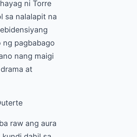
hayag ni Torre
 sa nalalapit na
 ebidensiyang
o ng pagbabago
nlano nang maigi
 drama at
iba raw ang aura
 kundi dahil sa