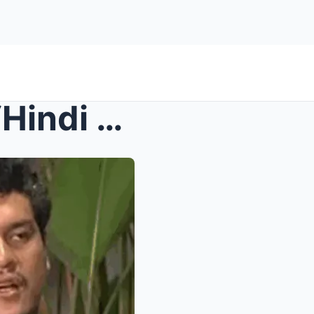
Matinding babala ni Torre: “Hindi muling magpapabu...