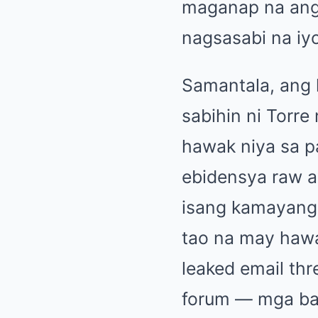
maganap na ang 
nagsasabi na iy
Samantala, ang 
sabihin ni Torr
hawak niya sa p
ebidensya raw ay
isang kamayang 
tao na may hawa
leaked email thr
forum — mga ba