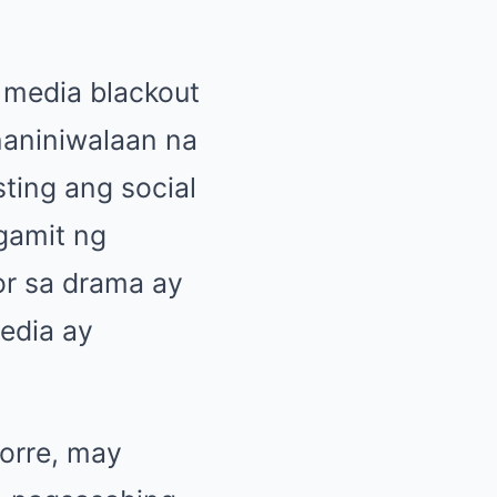
 media blackout
inaniniwalaan na
ting ang social
gamit ng
or sa drama ay
edia ay
Torre, may