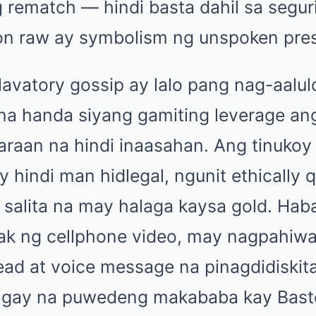
rematch — hindi basta dahil sa segur
on raw ay symbolism ng unspoken pres
lavatory gossip ay lalo pang nag-aalu
e na handa siyang gamiting leverage a
araan na hindi inaasahan. Ang tinukoy
 hindi man hidlegal, ngunit ethically
salita na may halaga kaysa gold. Ha
k ng cellphone video, may nagpahiwa
ead at voice message na pinagdidiskita
gay na puwedeng makababa kay Bast