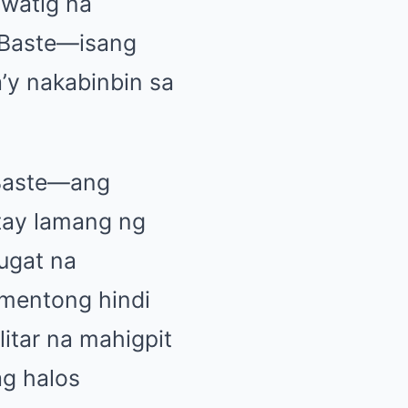
iwatig na
 Baste—isang
’y nakabinbin sa
 Baste—ang
ntay lamang ng
ugat na
umentong hindi
litar na mahigpit
ag halos