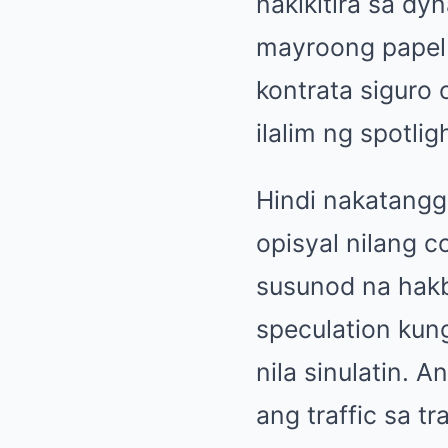
nakikitira sa dy
mayroong papel 
kontrata siguro
ilalim ng spotlig
Hindi nakatang
opisyal nilang c
susunod na hakb
speculation kun
nila sinulatin. 
ang traffic sa t