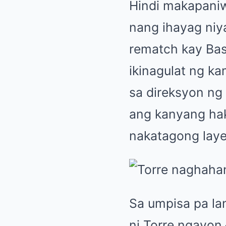
Hindi makapaniw
nang ihayag niy
rematch kay Bas
ikinagulat ng k
sa direksyon ng 
ang kanyang hak
nakatagong layer
Sa umpisa pa la
ni Torre ngayon 