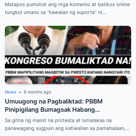
Pacquiao ang Anak na si Eman?
Matapos pumutok ang mga komento at batikos online
tungkol umano sa “kawalan ng suporta” ni…
News
•
8 months ago
Umuugong na Pagbaliktad: PBBM
Pinipigilang Bumagsak Habang
Mambabatas at Retired Generals
Sa gitna ng mainit na protesta at lumalakas na
Humaharap at Kumakastigo sa Katiwalian
panawagang sugpuin ang katiwalian sa pamahalaan,…