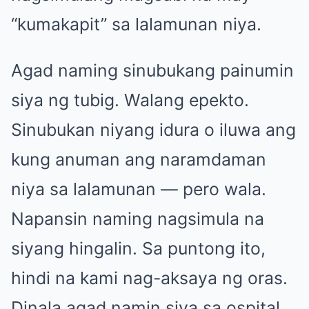
“kumakapit” sa lalamunan niya.
Agad naming sinubukang painumin
siya ng tubig. Walang epekto.
Sinubukan niyang idura o iluwa ang
kung anuman ang naramdaman
niya sa lalamunan — pero wala.
Napansin naming nagsimula na
siyang hingalin. Sa puntong ito,
hindi na kami nag-aksaya ng oras.
Dinala agad namin siya sa ospital.