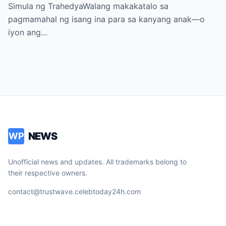
Pananamantala, at Pagpatay kay Camille
Simula ng TrahedyaWalang makakatalo sa
pagmamahal ng isang ina para sa kanyang anak—o
iyon ang…
NEWS
WP
Unofficial news and updates. All trademarks belong to
their respective owners.
contact@trustwave.celebtoday24h.com