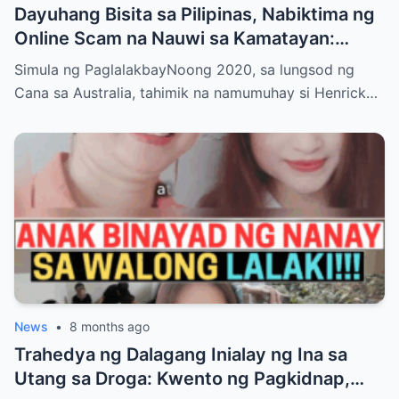
Dayuhang Bisita sa Pilipinas, Nabiktima ng
Online Scam na Nauwi sa Kamatayan:
Kwento ng Pagkakanulo at Trahedya
Simula ng PaglalakbayNoong 2020, sa lungsod ng
Cana sa Australia, tahimik na namumuhay si Henrick…
News
•
8 months ago
Trahedya ng Dalagang Inialay ng Ina sa
Utang sa Droga: Kwento ng Pagkidnap,