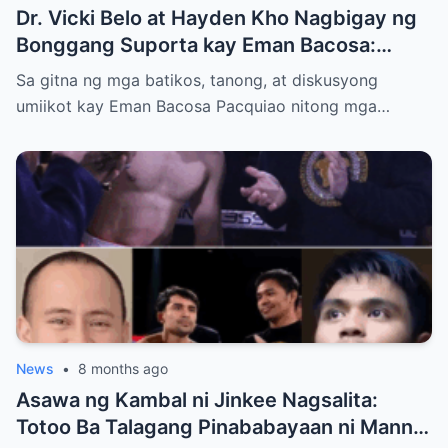
Dr. Vicki Belo at Hayden Kho Nagbigay ng
Bonggang Suporta kay Eman Bacosa:
Mamahaling Gamit, Regalo, at Isang Di-
Sa gitna ng mga batikos, tanong, at diskusyong
Malilimutang Araw
umiikot kay Eman Bacosa Pacquiao nitong mga…
News
•
8 months ago
Asawa ng Kambal ni Jinkee Nagsalita:
Totoo Ba Talagang Pinababayaan ni Manny