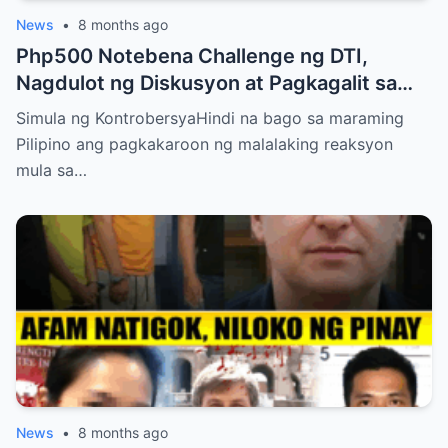
News
•
8 months ago
Php500 Notebena Challenge ng DTI,
Nagdulot ng Diskusyon at Pagkagalit sa
mga Celebrities at Politicians
Simula ng KontrobersyaHindi na bago sa maraming
Pilipino ang pagkakaroon ng malalaking reaksyon
mula sa…
News
•
8 months ago