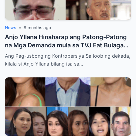
News
•
8 months ago
Anjo Yllana Hinaharap ang Patong-Patong
na Mga Demanda mula sa TVJ Eat Bulaga
Dabarkads: Isang Malalim na Pagsusuri sa
Ang Pag-usbong ng Kontrobersiya Sa loob ng dekada,
Krisis ng Aktor
kilala si Anjo Yllana bilang isa sa…