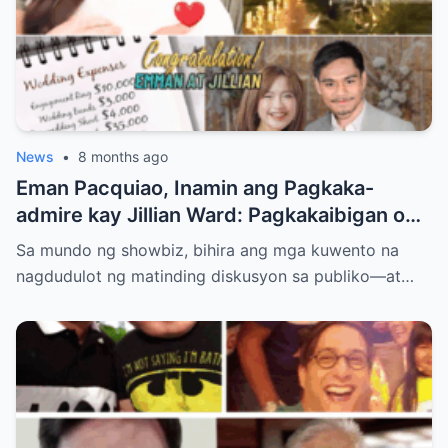
News
•
8 months ago
Eman Pacquiao, Inamin ang Pagkaka-
admire kay Jillian Ward: Pagkakaibigan o
Simula ng Pag-ibig? Ang Kontrobersiya sa
Sa mundo ng showbiz, bihira ang mga kuwento na
Showbiz at Social Media
nagdudulot ng matinding diskusyon sa publiko—at…