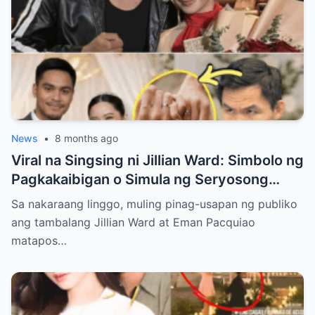
News
•
8 months ago
Viral na Singsing ni Jillian Ward: Simbolo ng
Pagkakaibigan o Simula ng Seryosong
Relasyon kay Eman Pacquiao?
Sa nakaraang linggo, muling pinag-usapan ng publiko
ang tambalang Jillian Ward at Eman Pacquiao
matapos…