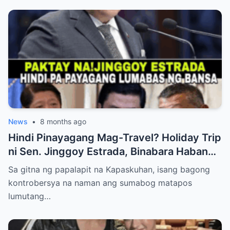
News
•
8 months ago
Hindi Pinayagang Mag-Travel? Holiday Trip
ni Sen. Jinggoy Estrada, Binabara Habang
Papalapit ang Posibleng Warrant of Arrest
Sa gitna ng papalapit na Kapaskuhan, isang bagong
kontrobersya na naman ang sumabog matapos
lumutang…