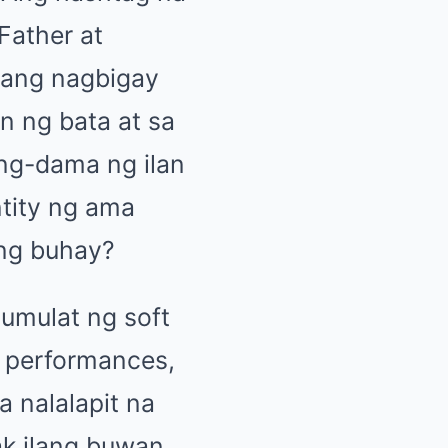
Father at
 ang nagbigay
n ng bata at sa
ang-dama ng ilan
tity ng ama
 ng buhay?
sumulat ng soft
ve performances,
a nalalapit na
ak ilang buwan