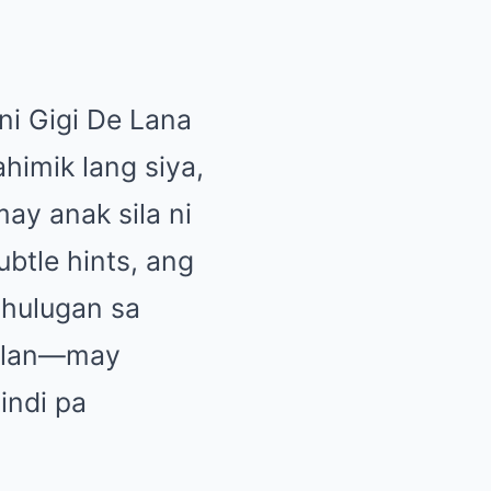
ni Gigi De Lana
himik lang siya,
may anak sila ni
btle hints, ang
ahulugan sa
gilan—may
indi pa