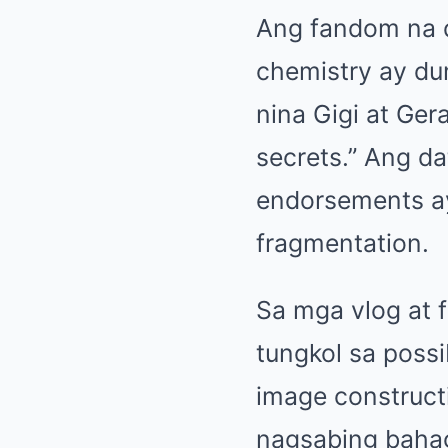
Ang fandom na d
chemistry ay du
nina Gigi at Ger
secrets.” Ang d
endorsements ay
fragmentation.
Sa mga vlog at 
tungkol sa possi
image construct
nagsabing bahag