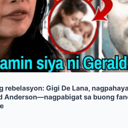
g rebelasyon: Gigi De Lana, nagpahay
ld Anderson—nagpabigat sa buong fa
ye