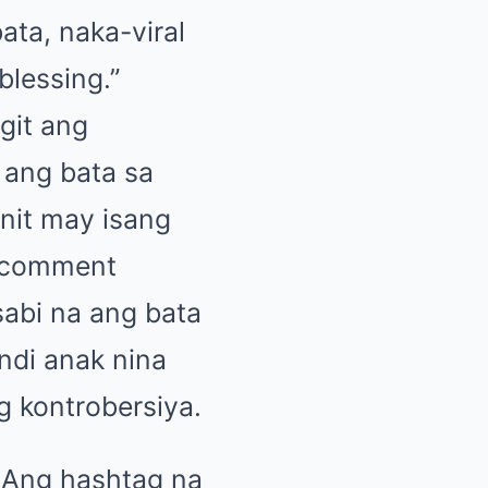
ata, naka-viral
blessing.”
git ang
 ang bata sa
nit may isang
g comment
sabi na ang bata
undi anak nina
ng kontrobersiya.
. Ang hashtag na