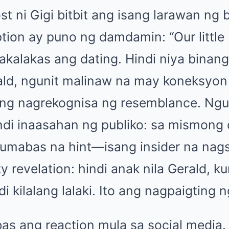
 ni Gigi bitbit ang isang larawan ng b
ion ay puno ng damdamin: “Our little 
akalakas ang dating. Hindi niya binang
ald, ngunit malinaw na may koneksyon
ang nagrekognisa ng resemblance. Ngu
ndi inaasahan ng publiko: sa mismon
lumabas na hint—isang insider na nag
ty revelation: hindi anak nila Gerald, k
di kilalang lalaki. Ito ang nagpaigting 
bas ang reaction mula sa social media