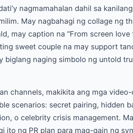
ati’y nagmamahalan dahil sa kanilan
milim. May nagbahagi ng collage ng t
ald, may caption na “From screen love t
ating sweet couple na may support ta
 biglang naging simbolo ng untold tru
fan channels, makikita ang mga video-
ble scenarios: secret pairing, hidden 
ion, o celebrity crisis management. 
i ito ng PR plan para mag-gain ng sy