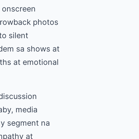
g onscreen
hrowback photos
o silent
ndem sa shows at
ths at emotional
discussion
baby, media
May segment na
mpathy at