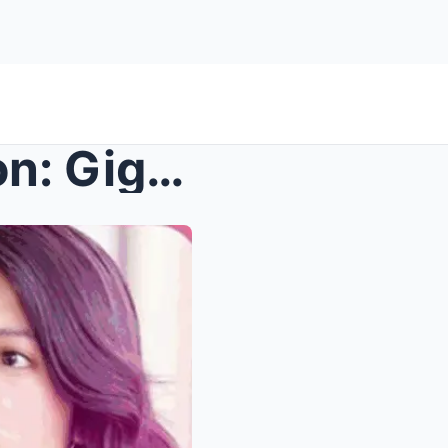
Hindi inaasahang rebelasyon: Gigi De Lana, nagpaha...