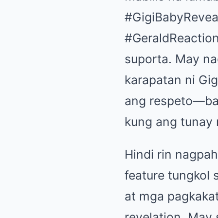
#GigiBabyReveal
#GeraldReaction
suporta. May na
karapatan ni Gig
ang respeto—bak
kung ang tunay 
Hindi rin nagpah
feature tungkol 
at mga pagkakata
revelation. May