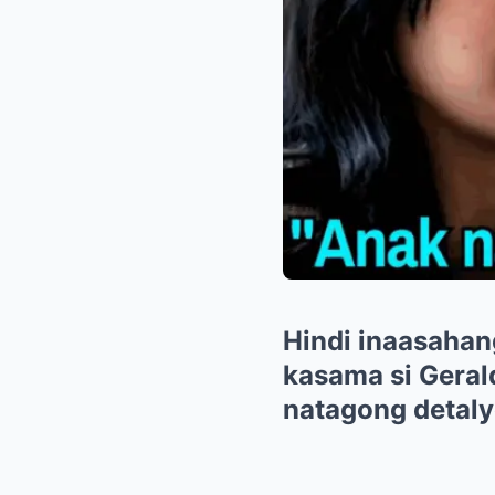
Hindi inaasahan
kasama si Gera
natagong detal