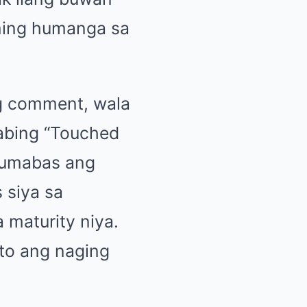
aming humanga sa
ng comment, wala
nabing “Touched
 lumabas ang
 siya sa
 maturity niya.
to ang naging