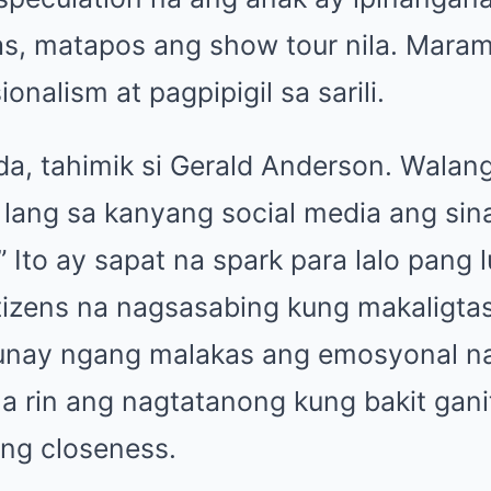
pas, matapos ang show tour nila. Mar
onalism at pagpipigil sa sarili.
da, tahimik si Gerald Anderson. Wala
an lang sa kanyang social media ang si
” Ito ay sapat na spark para lalo pang
izens na nagsasabing kung makaligtas
tunay ngang malakas ang emosyonal na
a rin ang nagtatanong kung bakit gani
ang closeness.