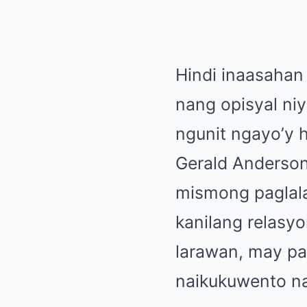
Hindi inaasahan
nang opisyal niy
ngunit ngayo’y h
Gerald Anderson
mismong paglala
kanilang relasy
larawan, may pat
naikukuwento na