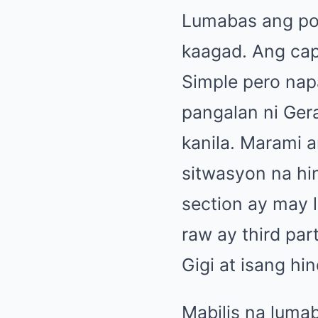
Lumabas ang post
kaagad. Ang capt
Simple pero nap
pangalan ni Ger
kanila. Marami 
sitwasyon na hi
section ay may 
raw ay third par
Gigi at isang hin
Mabilis na luma