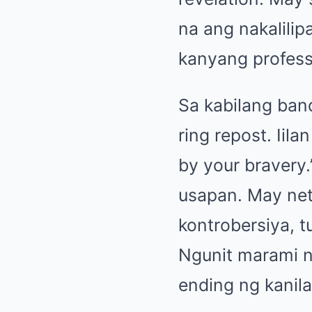
na ang nakalili
kanyang professi
Sa kabilang ban
ring repost. Iil
by your bravery.
usapan. May net
kontrobersiya, 
Ngunit marami n
ending ng kanil