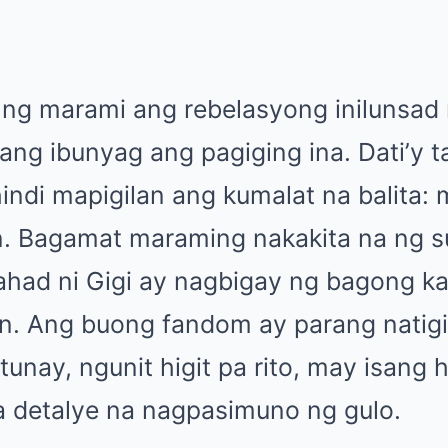
 ng marami ang rebelasyong inilunsad 
ang ibunyag ang pagiging ina. Dati’y ta
indi mapigilan ang kumalat na balita: 
. Bagamat maraming nakakita na ng su
had ni Gigi ay nagbigay ng bagong k
on. Ang buong fandom ay parang nati
unay, ngunit higit pa rito, may isang h
 detalye na nagpasimuno ng gulo.