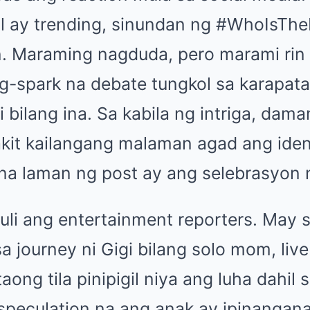
 ay trending, sinundan ng #WhoIsThe
. Maraming nagduda, pero marami rin
g-spark na debate tungkol sa karapata
i bilang ina. Sa kabila ng intriga, dam
it kailangang malaman agad ang iden
na laman ng post ay ang selebrasyon
uli ang entertainment reporters. May 
sa journey ni Gigi bilang solo mom, li
ong tila pinipigil niya ang luha dahil s
 speculation na ang anak ay ipinangan