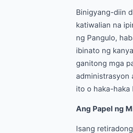
Binigyang-diin 
katiwalian na ip
ng Pangulo, hab
ibinato ng kanya
ganitong mga p
administrasyon 
ito o haka-haka
Ang Papel ng Mi
Isang retiradon