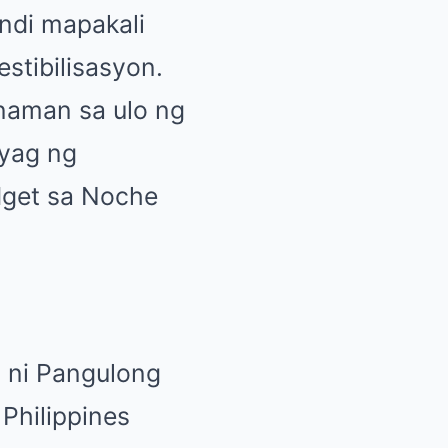
indi mapakali
tibilisasyon.
 naman sa ulo ng
yag ng
dget sa Noche
 ni Pangulong
Philippines