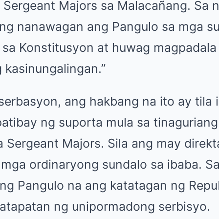
f Sergeant Majors sa Malacañang. Sa 
iing nanawagan ang Pangulo sa mga s
t sa Konstitusyon at huwag magpadala
 kasinungalingan.”
rbasyon, ang hakbang na ito ay tila i
atibay ng suporta mula sa tinagurian
 Sergeant Majors. Sila ang may direk
mga ordinaryong sundalo sa ibaba. S
t ng Pangulo na ang katatagan ng Repu
katapatan ng unipormadong serbisyo.