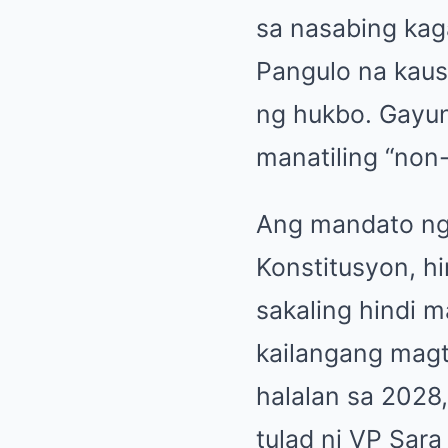
sa nasabing kag
Pangulo na kaus
ng hukbo. Gayun
manatiling “non-
Ang mandato ng
Konstitusyon, hi
sakaling hindi m
kailangang magt
halalan sa 202
tulad ni VP Sar