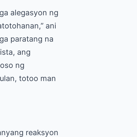
mga alegasyon ng
atotohanan,” ani
mga paratang na
ista, ang
yoso ng
ulan, totoo man
kanyang reaksyon