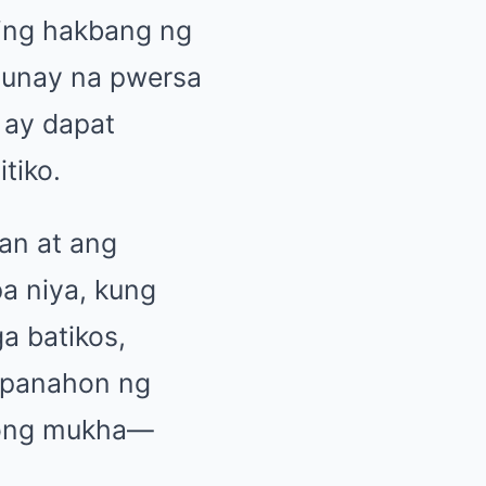
ing hakbang ng
 tunay na pwersa
 ay dapat
tiko.
an at ang
pa niya, kung
a batikos,
g panahon ng
gong mukha—