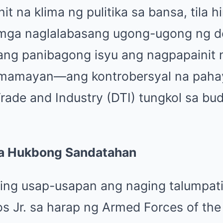
it na klima ng pulitika sa bansa, tila h
mga naglalabasang ugong-ugong ng des
sang panibagong isyu ang nagpapainit
mamayan—ang kontrobersyal na paha
rade and Industry (DTI) tungkol sa bu
a Hukbong Sandatahan
ing usap-usapan ang naging talumpati
s Jr. sa harap ng Armed Forces of the 