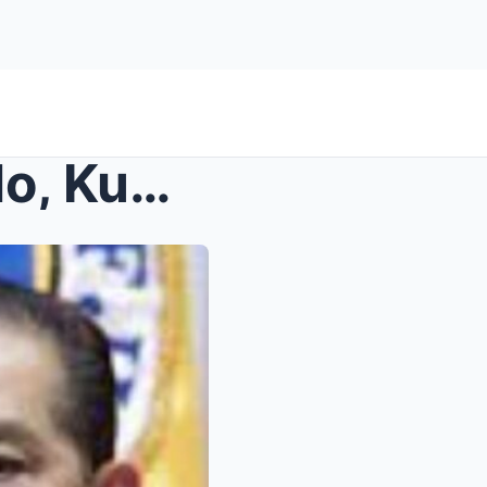
Tensyon sa Palasyo: Pangulo, Kumapit sa Militar Ko...