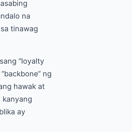
nasabing
undalo na
 sa tinawag
sang “loyalty
g “backbone” ng
tang hawak at
a kanyang
blika ay