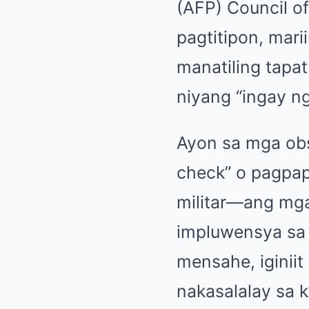
(AFP) Council o
pagtitipon, mar
manatiling tapa
niyang “ingay ng
Ayon sa mga obse
check” o pagpap
militar—ang mga
impluwensya sa 
mensahe, iginii
nakasalalay sa 