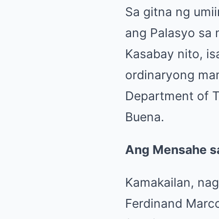
Sa gitna ng umiin
ang Palasyo sa 
Kasabay nito, i
ordinaryong ma
Department of T
Buena.
Ang Mensahe s
Kamakailan, nag
Ferdinand Marco