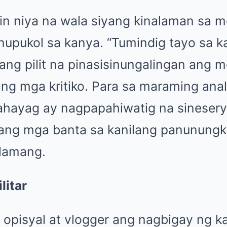
din niya na wala siyang kinalaman sa 
inupukol sa kanya. “Tumindig tayo sa k
ang pilit na pinasisinungalingan ang 
ng mga kritiko. Para sa maraming anal
ahayag ay nagpapahiwatig na sineser
ang mga banta sa kanilang panunungk
 lamang.
litar
g opisyal at vlogger ang nagbigay ng 