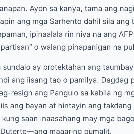
anapan. Ayon sa kanya, tama ang nag
apin ang mga Sarhento dahil sila ang
paman, ipinaalala rin niya na ang AFP
partisan” o walang pinapanigan na puli
 sundalo ay protektahan ang taumbay
ndi ang iisang tao o pamilya. Dagdag 
ag-resign ang Pangulo sa kabila ng mg
iis ang bayan at hintayin ang takdan
8, kung saan inaasahang may mga ba
a Duterte—ang maaaring pumalit.