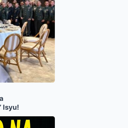
a
 Isyu!