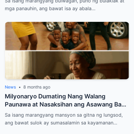
Sa isang marangyang bulwagan, puno ng bulaklak at
Groom sa Araw ng Kasal
mga panauhin, ang bawat isa ay abala…
News
•
8 months ago
Milyonaryo Dumating Nang Walang
Paunawa at Nasaksihan ang Asawang Bago
Niyang Buhos ng Maruming Tubig sa
Sa isang marangyang mansyon sa gitna ng lungsod,
Kanyang Ina at Anak — Ang Ginawa Niyang
ang bawat sulok ay sumasalamin sa kayamanan…
Isa Lahat Nagulat