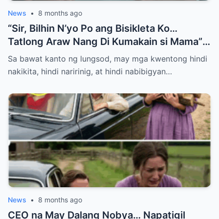
News
•
8 months ago
“Sir, Bilhin N’yo Po ang Bisikleta Ko…
Tatlong Araw Nang Di Kumakain si Mama”
— Hanggang Sa May Natuklasan ang Isang
Sa bawat kanto ng lungsod, may mga kwentong hindi
Bilyonaryo
nakikita, hindi naririnig, at hindi nabibigyan…
News
•
8 months ago
CEO na May Dalang Nobya… Napatigil