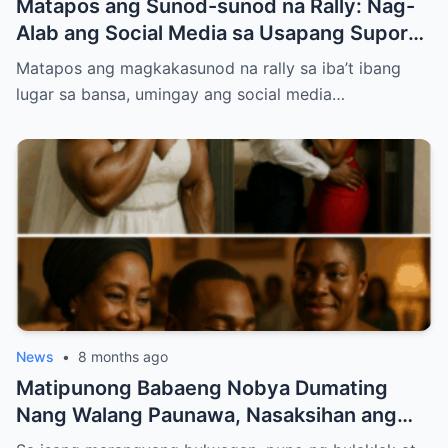
Matapos ang Sunod-sunod na Rally: Nag-
Alab ang Social Media sa Usapang Suporta
kay PBBM at VP Sara
Matapos ang magkakasunod na rally sa iba’t ibang
lugar sa bansa, umingay ang social media…
News
•
8 months ago
Matipunong Babaeng Nobya Dumating
Nang Walang Paunawa, Nasaksihan ang
Nakakabagbag-damdaming Pagtataksil ng