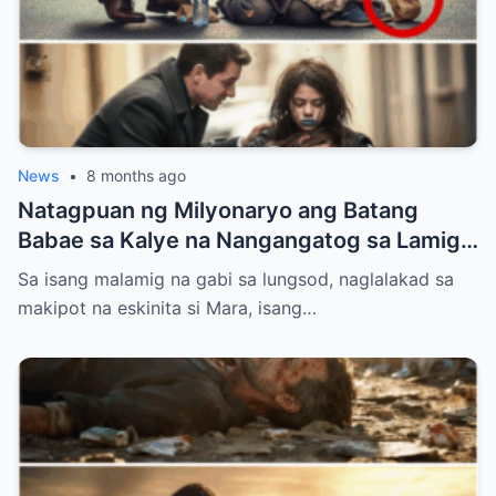
News
•
8 months ago
Natagpuan ng Milyonaryo ang Batang
Babae sa Kalye na Nangangatog sa Lamig,
Hawak ang Anak — Ang Ginawa Niyang Isa
Sa isang malamig na gabi sa lungsod, naglalakad sa
ay Nagbago ng Lahat
makipot na eskinita si Mara, isang…