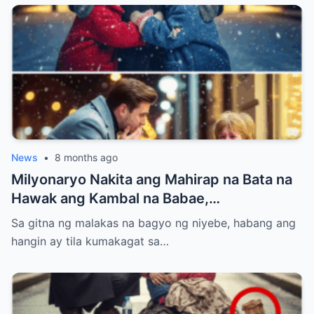
News
•
8 months ago
Milyonaryo Nakita ang Mahirap na Bata na
Hawak ang Kambal na Babae,
Nangangatog sa Bagyong Niyebe — Ang
Sa gitna ng malakas na bagyo ng niyebe, habang ang
Ginawa Niyang Isa ay Lahat Nagulat
hangin ay tila kumakagat sa…