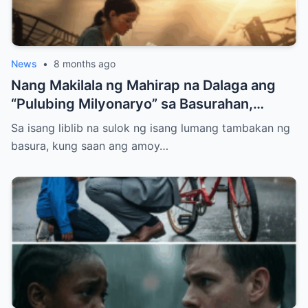
News
•
8 months ago
Nang Makilala ng Mahirap na Dalaga ang
“Pulubing Milyonaryo” sa Basurahan,
Nabunyag ang Lihim na Nagpabago sa
Sa isang liblib na sulok ng isang lumang tambakan ng
Kapalaran Nila
basura, kung saan ang amoy…