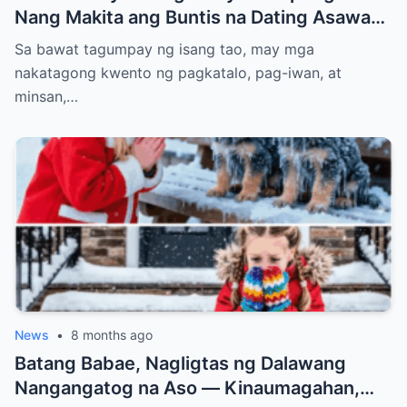
Nang Makita ang Buntis na Dating Asawa—
At ang Lihim na Magpapabagsak sa Kanya
Sa bawat tagumpay ng isang tao, may mga
nakatagong kwento ng pagkatalo, pag-iwan, at
minsan,…
News
•
8 months ago
Batang Babae, Nagligtas ng Dalawang
Nangangatog na Aso — Kinaumagahan,