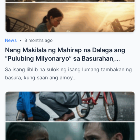
News
•
8 months ago
Nang Makilala ng Mahirap na Dalaga ang
“Pulubing Milyonaryo” sa Basurahan,
Nabunyag ang Lihim na Nagpabago sa
Sa isang liblib na sulok ng isang lumang tambakan ng
Kapalaran Nila
basura, kung saan ang amoy…