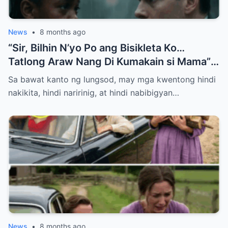
News
•
8 months ago
“Sir, Bilhin N’yo Po ang Bisikleta Ko…
Tatlong Araw Nang Di Kumakain si Mama”
— Hanggang Sa May Natuklasan ang Isang
Sa bawat kanto ng lungsod, may mga kwentong hindi
Bilyonaryo
nakikita, hindi naririnig, at hindi nabibigyan…
News
•
8 months ago