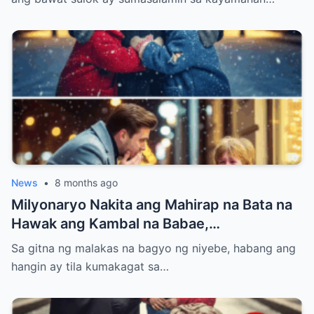
Isa Lahat Nagulat
News
•
8 months ago
Milyonaryo Nakita ang Mahirap na Bata na
Hawak ang Kambal na Babae,
Nangangatog sa Bagyong Niyebe — Ang
Sa gitna ng malakas na bagyo ng niyebe, habang ang
Ginawa Niyang Isa ay Lahat Nagulat
hangin ay tila kumakagat sa…