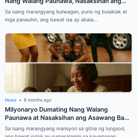
Nang Walang Paunawa, Nasaksihan ang
Nakakabagbag-damdaming Pagtataksil ng
Sa isang marangyang bulwagan, puno ng bulaklak at
Groom sa Araw ng Kasal
mga panauhin, ang bawat isa ay abala…
News
•
8 months ago
Milyonaryo Dumating Nang Walang
Paunawa at Nasaksihan ang Asawang Bago
Niyang Buhos ng Maruming Tubig sa
Sa isang marangyang mansyon sa gitna ng lungsod,
Kanyang Ina at Anak — Ang Ginawa Niyang
ang bawat sulok ay sumasalamin sa kayamanan…