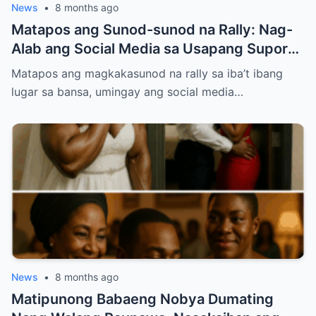
News
•
8 months ago
Matapos ang Sunod-sunod na Rally: Nag-
Alab ang Social Media sa Usapang Suporta
kay PBBM at VP Sara
Matapos ang magkakasunod na rally sa iba’t ibang
lugar sa bansa, umingay ang social media…
News
•
8 months ago
Matipunong Babaeng Nobya Dumating