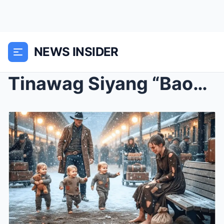
NEWS INSIDER
Tinawag Siyang “Baog” at Itinaboy—Pero Nang Maglak...