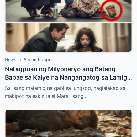
News
•
8 months ago
Natagpuan ng Milyonaryo ang Batang
Babae sa Kalye na Nangangatog sa Lamig,
Hawak ang Anak — Ang Ginawa Niyang Isa
Sa isang malamig na gabi sa lungsod, naglalakad sa
ay Nagbago ng Lahat
makipot na eskinita si Mara, isang…