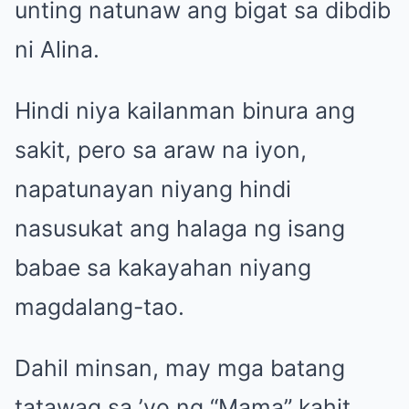
unting natunaw ang bigat sa dibdib
ni Alina.
Hindi niya kailanman binura ang
sakit, pero sa araw na iyon,
napatunayan niyang hindi
nasusukat ang halaga ng isang
babae sa kakayahan niyang
magdalang-tao.
Dahil minsan, may mga batang
tatawag sa ’yo ng “Mama” kahit