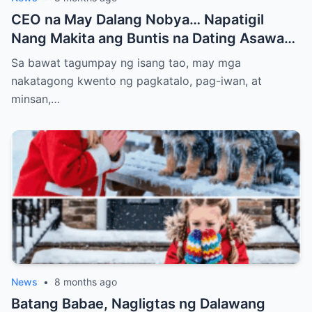
CEO na May Dalang Nobya… Napatigil
Nang Makita ang Buntis na Dating Asawa—
At ang Lihim na Magpapabagsak sa Kanya
Sa bawat tagumpay ng isang tao, may mga
nakatagong kwento ng pagkatalo, pag-iwan, at
minsan,…
News
•
8 months ago
Batang Babae, Nagligtas ng Dalawang