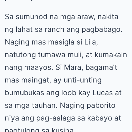
Sa sumunod na mga araw, nakita
ng lahat sa ranch ang pagbabago.
Naging mas masigla si Lila,
natutong tumawa muli, at kumakain
nang maayos. Si Mara, bagama’t
mas maingat, ay unti-unting
bumubukas ang loob kay Lucas at
sa mga tauhan. Naging paborito
niya ang pag-aalaga sa kabayo at
pagtulong sa kusina.