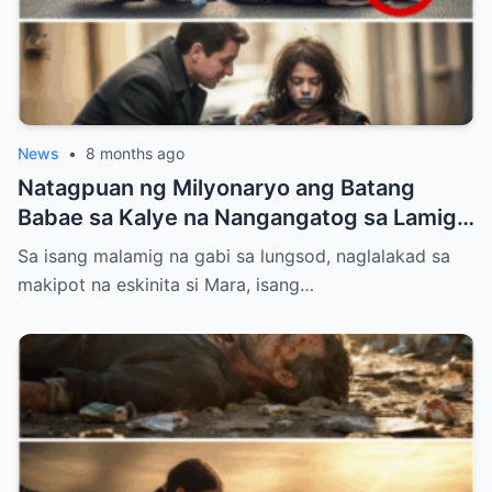
News
•
8 months ago
Natagpuan ng Milyonaryo ang Batang
Babae sa Kalye na Nangangatog sa Lamig,
Hawak ang Anak — Ang Ginawa Niyang Isa
Sa isang malamig na gabi sa lungsod, naglalakad sa
ay Nagbago ng Lahat
makipot na eskinita si Mara, isang…