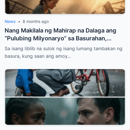
News
•
8 months ago
Nang Makilala ng Mahirap na Dalaga ang
“Pulubing Milyonaryo” sa Basurahan,
Nabunyag ang Lihim na Nagpabago sa
Sa isang liblib na sulok ng isang lumang tambakan ng
Kapalaran Nila
basura, kung saan ang amoy…