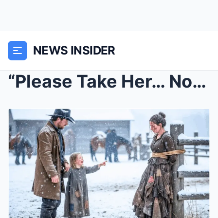
NEWS INSIDER
“Please Take Her… Not Me,” Pagmamakaawa ng Batang ...