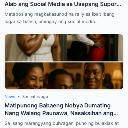
Alab ang Social Media sa Usapang Suporta
kay PBBM at VP Sara
Matapos ang magkakasunod na rally sa iba’t ibang
lugar sa bansa, umingay ang social media…
News
•
8 months ago
Matipunong Babaeng Nobya Dumating
Nang Walang Paunawa, Nasaksihan ang
Nakakabagbag-damdaming Pagtataksil ng
Sa isang marangyang bulwagan, puno ng bulaklak at