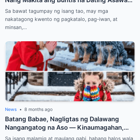
Nang Makita ang Buntis na Dating Asawa—
At ang Lihim na Magpapabagsak sa Kanya
Sa bawat tagumpay ng isang tao, may mga
nakatagong kwento ng pagkatalo, pag-iwan, at
minsan,…
News
•
8 months ago
Batang Babae, Nagligtas ng Dalawang
Nangangatog na Aso — Kinaumagahan,
Dinumog ng Pulis ang Bahay Nila
Sa isang malamig at maulang gabi, habang halos wala