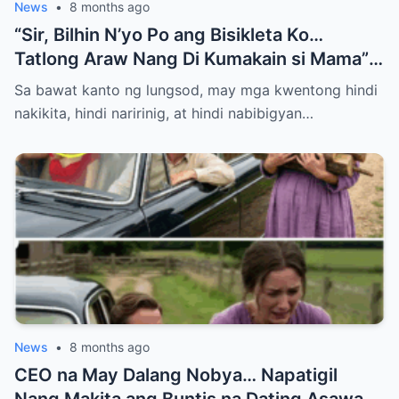
News
•
8 months ago
“Sir, Bilhin N’yo Po ang Bisikleta Ko…
Tatlong Araw Nang Di Kumakain si Mama”
— Hanggang Sa May Natuklasan ang Isang
Sa bawat kanto ng lungsod, may mga kwentong hindi
Bilyonaryo
nakikita, hindi naririnig, at hindi nabibigyan…
News
•
8 months ago
CEO na May Dalang Nobya… Napatigil