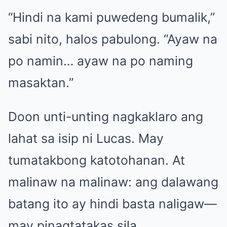
“Hindi na kami puwedeng bumalik,”
sabi nito, halos pabulong. “Ayaw na
po namin… ayaw na po naming
masaktan.”
Doon unti-unting nagkaklaro ang
lahat sa isip ni Lucas. May
tumatakbong katotohanan. At
malinaw na malinaw: ang dalawang
batang ito ay hindi basta naligaw—
may pinagtatakas sila.