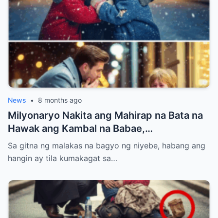
News
•
8 months ago
Milyonaryo Nakita ang Mahirap na Bata na
Hawak ang Kambal na Babae,
Nangangatog sa Bagyong Niyebe — Ang
Sa gitna ng malakas na bagyo ng niyebe, habang ang
Ginawa Niyang Isa ay Lahat Nagulat
hangin ay tila kumakagat sa…