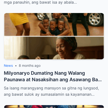
Groom sa Araw ng Kasal
mga panauhin, ang bawat isa ay abala…
News
•
8 months ago
Milyonaryo Dumating Nang Walang
Paunawa at Nasaksihan ang Asawang Bago
Niyang Buhos ng Maruming Tubig sa
Sa isang marangyang mansyon sa gitna ng lungsod,
Kanyang Ina at Anak — Ang Ginawa Niyang
ang bawat sulok ay sumasalamin sa kayamanan…
Isa Lahat Nagulat