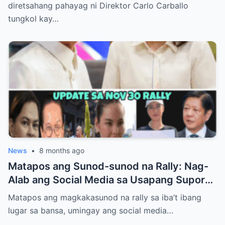
diretsahang pahayag ni Direktor Carlo Carballo
tungkol kay…
News
•
8 months ago
Matapos ang Sunod-sunod na Rally: Nag-
Alab ang Social Media sa Usapang Suporta
kay PBBM at VP Sara
Matapos ang magkakasunod na rally sa iba’t ibang
lugar sa bansa, umingay ang social media…