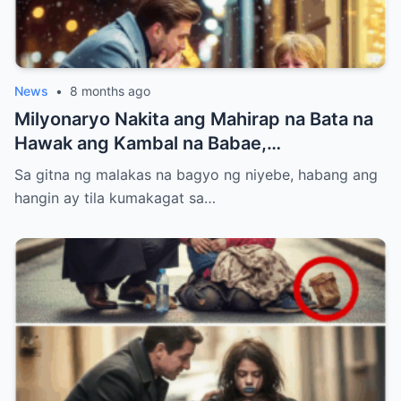
News
•
8 months ago
Milyonaryo Nakita ang Mahirap na Bata na
Hawak ang Kambal na Babae,
Nangangatog sa Bagyong Niyebe — Ang
Sa gitna ng malakas na bagyo ng niyebe, habang ang
Ginawa Niyang Isa ay Lahat Nagulat
hangin ay tila kumakagat sa…