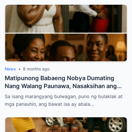
News
•
8 months ago
Matipunong Babaeng Nobya Dumating
Nang Walang Paunawa, Nasaksihan ang
Nakakabagbag-damdaming Pagtataksil ng
Sa isang marangyang bulwagan, puno ng bulaklak at
Groom sa Araw ng Kasal
mga panauhin, ang bawat isa ay abala…