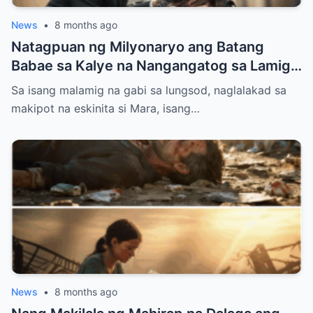
News
•
8 months ago
Natagpuan ng Milyonaryo ang Batang
Babae sa Kalye na Nangangatog sa Lamig,
Hawak ang Anak — Ang Ginawa Niyang Isa
Sa isang malamig na gabi sa lungsod, naglalakad sa
ay Nagbago ng Lahat
makipot na eskinita si Mara, isang…
News
•
8 months ago