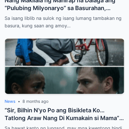
Nang Makilala ng Mahirap na Dalaga ang
“Pulubing Milyonaryo” sa Basurahan,
Nabunyag ang Lihim na Nagpabago sa
Sa isang liblib na sulok ng isang lumang tambakan ng
Kapalaran Nila
basura, kung saan ang amoy…
News
•
8 months ago
“Sir, Bilhin N’yo Po ang Bisikleta Ko…
Tatlong Araw Nang Di Kumakain si Mama”
— Hanggang Sa May Natuklasan ang Isang
Sa bawat kanto ng lungsod, may mga kwentong hindi