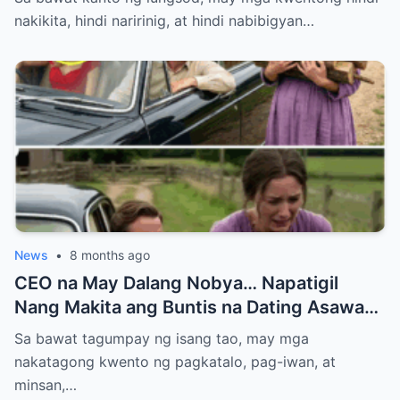
Bilyonaryo
nakikita, hindi naririnig, at hindi nabibigyan…
News
•
8 months ago
CEO na May Dalang Nobya… Napatigil
Nang Makita ang Buntis na Dating Asawa—
At ang Lihim na Magpapabagsak sa Kanya
Sa bawat tagumpay ng isang tao, may mga
nakatagong kwento ng pagkatalo, pag-iwan, at
minsan,…