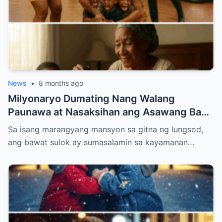
News
•
8 months ago
Milyonaryo Dumating Nang Walang
Paunawa at Nasaksihan ang Asawang Bago
Niyang Buhos ng Maruming Tubig sa
Sa isang marangyang mansyon sa gitna ng lungsod,
Kanyang Ina at Anak — Ang Ginawa Niyang
ang bawat sulok ay sumasalamin sa kayamanan…
Isa Lahat Nagulat