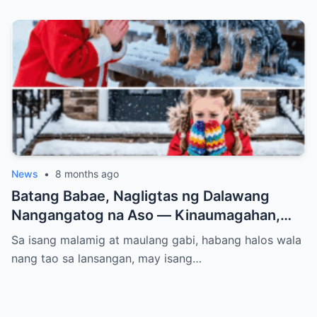
News
•
8 months ago
Batang Babae, Nagligtas ng Dalawang
Nangangatog na Aso — Kinaumagahan,
Dinumog ng Pulis ang Bahay Nila
Sa isang malamig at maulang gabi, habang halos wala
nang tao sa lansangan, may isang…