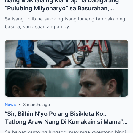
Nang Makilala ng Mahirap na Dalaga ang
“Pulubing Milyonaryo” sa Basurahan,
Nabunyag ang Lihim na Nagpabago sa
Sa isang liblib na sulok ng isang lumang tambakan ng
Kapalaran Nila
basura, kung saan ang amoy…
News
•
8 months ago
“Sir, Bilhin N’yo Po ang Bisikleta Ko…
Tatlong Araw Nang Di Kumakain si Mama”
— Hanggang Sa May Natuklasan ang Isang
Sa bawat kanto ng lungsod, may mga kwentong hindi