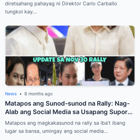
diretsahang pahayag ni Direktor Carlo Carballo
tungkol kay…
News
•
8 months ago
Matapos ang Sunod-sunod na Rally: Nag-
Alab ang Social Media sa Usapang Suporta
kay PBBM at VP Sara
Matapos ang magkakasunod na rally sa iba’t ibang
lugar sa bansa, umingay ang social media…