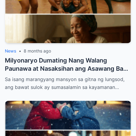
News
•
8 months ago
Milyonaryo Dumating Nang Walang
Paunawa at Nasaksihan ang Asawang Bago
Niyang Buhos ng Maruming Tubig sa
Sa isang marangyang mansyon sa gitna ng lungsod,
Kanyang Ina at Anak — Ang Ginawa Niyang
ang bawat sulok ay sumasalamin sa kayamanan…
Isa Lahat Nagulat