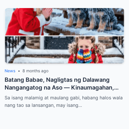
News
•
8 months ago
Batang Babae, Nagligtas ng Dalawang
Nangangatog na Aso — Kinaumagahan,
Dinumog ng Pulis ang Bahay Nila
Sa isang malamig at maulang gabi, habang halos wala
nang tao sa lansangan, may isang…