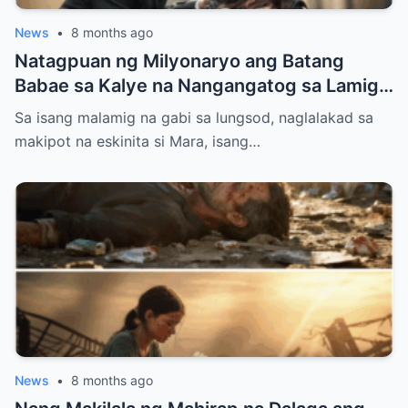
News
•
8 months ago
Natagpuan ng Milyonaryo ang Batang
Babae sa Kalye na Nangangatog sa Lamig,
Hawak ang Anak — Ang Ginawa Niyang Isa
Sa isang malamig na gabi sa lungsod, naglalakad sa
ay Nagbago ng Lahat
makipot na eskinita si Mara, isang…
News
•
8 months ago