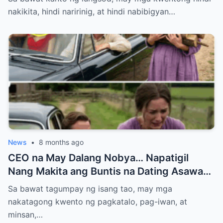
Bilyonaryo
nakikita, hindi naririnig, at hindi nabibigyan…
News
•
8 months ago
CEO na May Dalang Nobya… Napatigil
Nang Makita ang Buntis na Dating Asawa—
At ang Lihim na Magpapabagsak sa Kanya
Sa bawat tagumpay ng isang tao, may mga
nakatagong kwento ng pagkatalo, pag-iwan, at
minsan,…