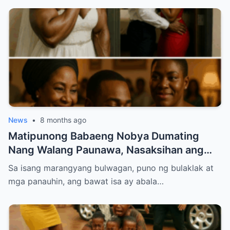
News
•
8 months ago
Matipunong Babaeng Nobya Dumating
Nang Walang Paunawa, Nasaksihan ang
Nakakabagbag-damdaming Pagtataksil ng
Sa isang marangyang bulwagan, puno ng bulaklak at
Groom sa Araw ng Kasal
mga panauhin, ang bawat isa ay abala…