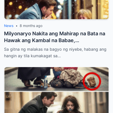
News
•
8 months ago
Milyonaryo Nakita ang Mahirap na Bata na
Hawak ang Kambal na Babae,
Nangangatog sa Bagyong Niyebe — Ang
Sa gitna ng malakas na bagyo ng niyebe, habang ang
Ginawa Niyang Isa ay Lahat Nagulat
hangin ay tila kumakagat sa…