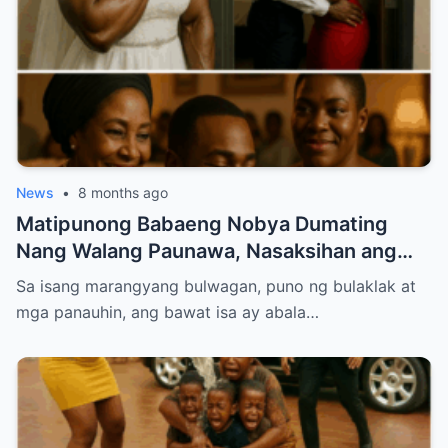
News
•
8 months ago
Matipunong Babaeng Nobya Dumating
Nang Walang Paunawa, Nasaksihan ang
Nakakabagbag-damdaming Pagtataksil ng
Sa isang marangyang bulwagan, puno ng bulaklak at
Groom sa Araw ng Kasal
mga panauhin, ang bawat isa ay abala…