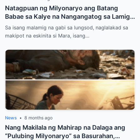
Natagpuan ng Milyonaryo ang Batang
Babae sa Kalye na Nangangatog sa Lamig,
Hawak ang Anak — Ang Ginawa Niyang Isa
Sa isang malamig na gabi sa lungsod, naglalakad sa
ay Nagbago ng Lahat
makipot na eskinita si Mara, isang…
News
•
8 months ago
Nang Makilala ng Mahirap na Dalaga ang
“Pulubing Milyonaryo” sa Basurahan,