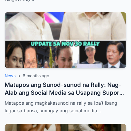
News
•
8 months ago
Matapos ang Sunod-sunod na Rally: Nag-
Alab ang Social Media sa Usapang Suporta
kay PBBM at VP Sara
Matapos ang magkakasunod na rally sa iba’t ibang
lugar sa bansa, umingay ang social media…