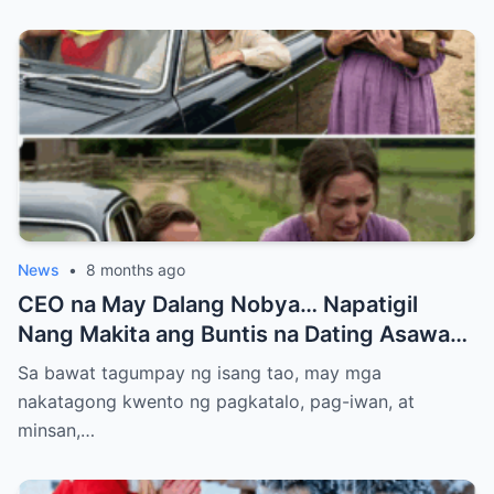
News
•
8 months ago
CEO na May Dalang Nobya… Napatigil
Nang Makita ang Buntis na Dating Asawa—
At ang Lihim na Magpapabagsak sa Kanya
Sa bawat tagumpay ng isang tao, may mga
nakatagong kwento ng pagkatalo, pag-iwan, at
minsan,…