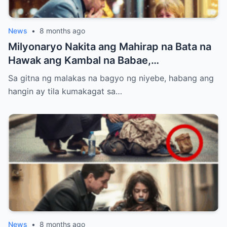
News
•
8 months ago
Milyonaryo Nakita ang Mahirap na Bata na
Hawak ang Kambal na Babae,
Nangangatog sa Bagyong Niyebe — Ang
Sa gitna ng malakas na bagyo ng niyebe, habang ang
Ginawa Niyang Isa ay Lahat Nagulat
hangin ay tila kumakagat sa…
News
•
8 months ago