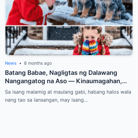
News
•
8 months ago
Batang Babae, Nagligtas ng Dalawang
Nangangatog na Aso — Kinaumagahan,
Dinumog ng Pulis ang Bahay Nila
Sa isang malamig at maulang gabi, habang halos wala
nang tao sa lansangan, may isang…