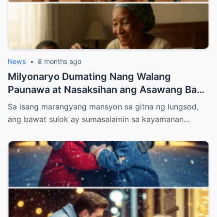
News
•
8 months ago
Milyonaryo Dumating Nang Walang
Paunawa at Nasaksihan ang Asawang Bago
Niyang Buhos ng Maruming Tubig sa
Sa isang marangyang mansyon sa gitna ng lungsod,
Kanyang Ina at Anak — Ang Ginawa Niyang
ang bawat sulok ay sumasalamin sa kayamanan…
Isa Lahat Nagulat