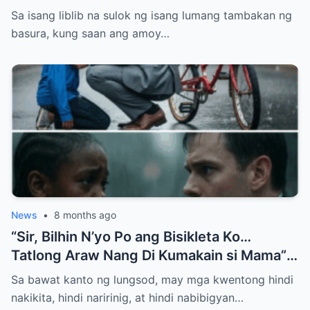
Nabunyag ang Lihim na Nagpabago sa
Sa isang liblib na sulok ng isang lumang tambakan ng
Kapalaran Nila
basura, kung saan ang amoy…
News
•
8 months ago
“Sir, Bilhin N’yo Po ang Bisikleta Ko…
Tatlong Araw Nang Di Kumakain si Mama”
— Hanggang Sa May Natuklasan ang Isang
Sa bawat kanto ng lungsod, may mga kwentong hindi
Bilyonaryo
nakikita, hindi naririnig, at hindi nabibigyan…