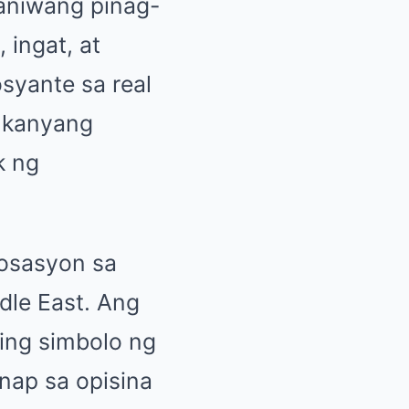
aniwang pinag-
 ingat, at
osyante sa real
g kanyang
k ng
gosasyon sa
dle East. Ang
ing simbolo ng
nap sa opisina