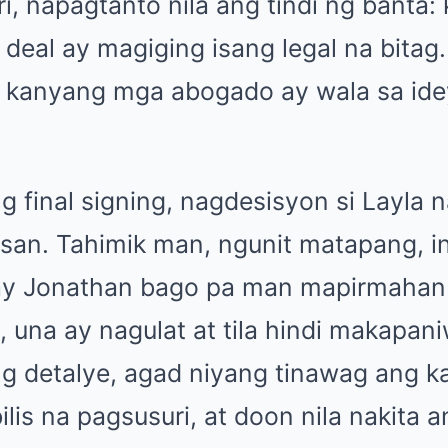
, napagtanto nila ang tindi ng banta:
 deal ay magiging isang legal na bita
 kanyang mga abogado ay wala sa ide
g final signing, nagdesisyon si Layla n
san. Tahimik man, ngunit matapang, ini
ay Jonathan bago pa man mapirmahan 
una ay nagulat at tila hindi makapani
g detalye, agad niyang tinawag ang k
lis na pagsusuri, at doon nila nakita 