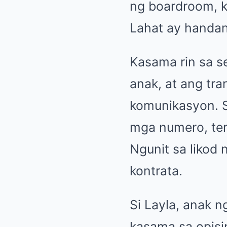
ng boardroom, k
Lahat ay handa
Kasama rin sa se
anak, at ang tr
komunikasyon. 
mga numero, term
Ngunit sa likod
kontrata.
Si Layla, anak 
kasama sa opisin