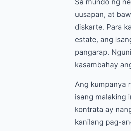
Sa mundo ng neg
uusapan, at bawa
diskarte. Para k
estate, ang isan
pangarap. Nguni
kasambahay ang 
Ang kumpanya ni
isang malaking i
kontrata ay nan
kanilang pag-an