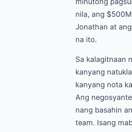
minutong pagsuri
nila, ang $500M
Jonathan at ang
na ito.
Sa kalagitnaan n
kanyang natukla
kanyang nota k
Ang negosyante, 
nang basahin an
team. Isang mabi