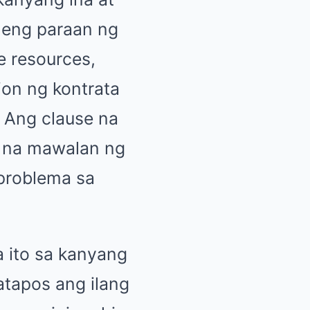
leng paraan ng
 resources,
ion ng kontrata
. Ang clause na
b na mawalan ng
 problema sa
a ito sa kanyang
atapos ang ilang