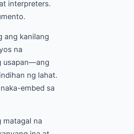
t interpreters.
umento.
g ang kanilang
ayos na
ng usapan—ang
indihan ng lahat.
na naka-embed sa
g matagal na
kanyang ina at