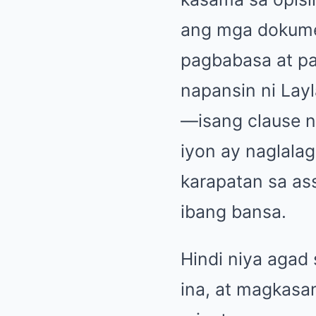
ang mga dokume
pagbabasa at pa
napansin ni Layl
—isang clause na
iyon ay naglala
karapatan sa ass
ibang bansa.
Hindi niya agad 
ina, at magkasa