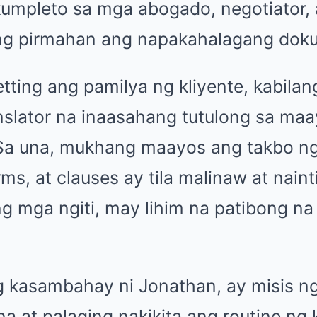
umpleto sa mga abogado, negotiator, a
ng pirmahan ang napakahalagang dok
tting ang pamilya ng kliyente, kabilan
anslator na inaasahang tutulong sa ma
Sa una, mukhang maayos ang takbo 
s, at clauses ay tila malinaw at naint
 ng mga ngiti, may lihim na patibong 
ng kasambahay ni Jonathan, ay misis n
a at palaging nakikita ang routine ng 