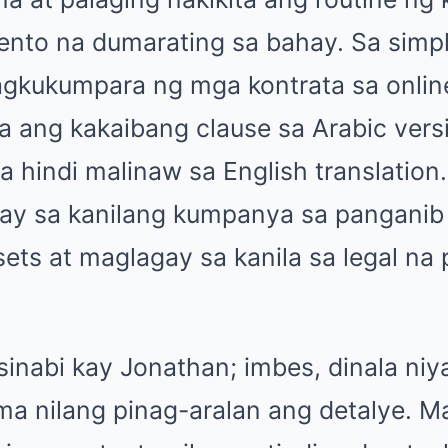
nto na dumarating sa bahay. Sa simp
gkukumpara ng mga kontrata sa online
a ang kakaibang clause sa Arabic vers
 hindi malinaw sa English translation
gay sa kanilang kumpanya sa pangani
ets at maglagay sa kanila sa legal na
sinabi kay Jonathan; imbes, dinala niy
ma nilang pinag-aralan ang detalye. M