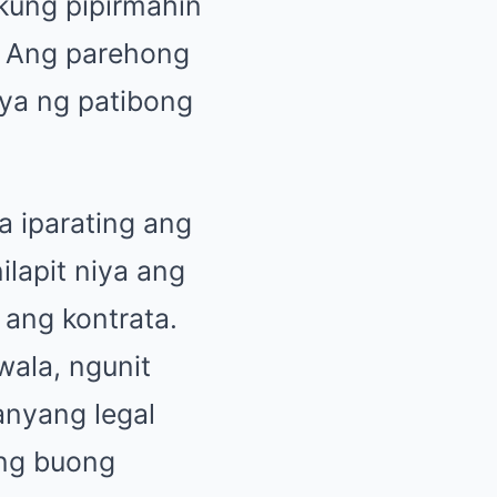
 kung pipirmahin
g. Ang parehong
ya ng patibong
a iparating ang
lapit niya ang
ang kontrata.
wala, ngunit
anyang legal
ang buong