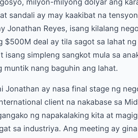
osyo, milyon-milyong dolyar ang kar
t sandali ay may kaakibat na tensyon,
ay Jonathan Reyes, isang kilalang neg
g $500M deal ay tila sagot sa lahat n
t isang simpleng sangkot mula sa ana
muntik nang baguhin ang lahat.
 Jonathan ay nasa final stage ng ne
nternational client na nakabase sa Mid
gangako ng napakalaking kita at magig
gat sa industriya. Ang meeting ay gina