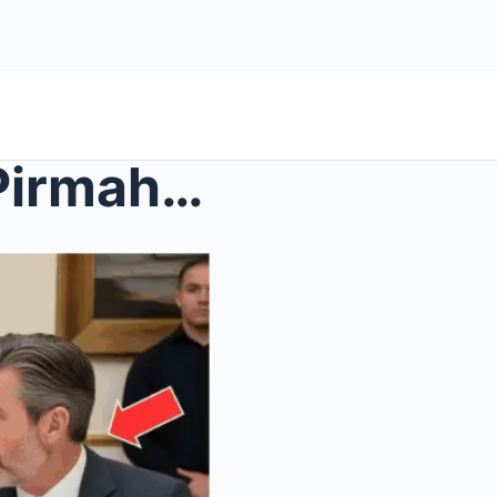
$500M Deal Malapit Nang Pirmahan—Hanggang sa Anak ...