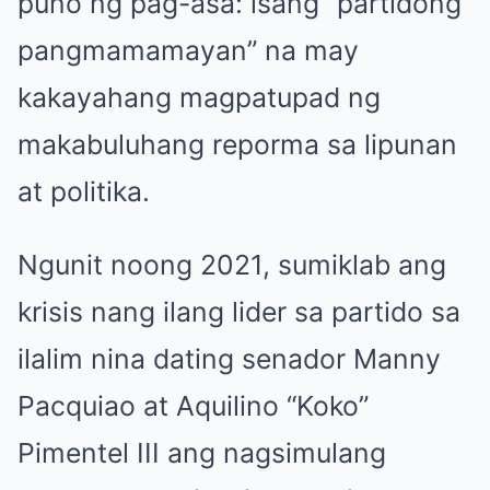
puno ng pag-asa: isang “partidong
pangmamamayan” na may
kakayahang magpatupad ng
makabuluhang reporma sa lipunan
at politika.
Ngunit noong 2021, sumiklab ang
krisis nang ilang lider sa partido sa
ilalim nina dating senador Manny
Pacquiao at Aquilino “Koko”
Pimentel III ang nagsimulang