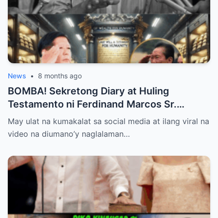
News
•
8 months ago
BOMBA! Sekretong Diary at Huling
Testamento ni Ferdinand Marcos Sr.
Inihayag: Lihim na “Divine Wealth” na
May ulat na kumakalat sa social media at ilang viral na
Maaaring Baguhin ang Kapalaran ng
video na diumano’y naglalaman…
Pilipinas?