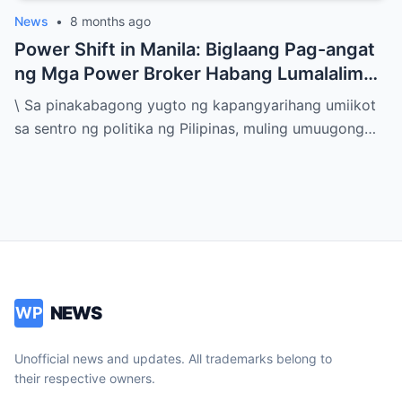
News
•
8 months ago
Power Shift in Manila: Biglaang Pag-angat
ng Mga Power Broker Habang Lumalalim
ang Bitak sa Marcos–Duterte Alliance
\ Sa pinakabagong yugto ng kapangyarihang umiikot
sa sentro ng politika ng Pilipinas, muling umuugong…
NEWS
WP
Unofficial news and updates. All trademarks belong to
their respective owners.