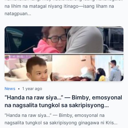
na lihim na matagal niyang itinago—isang liham na
natagpuan…
News
•
1 year ago
“Handa na raw siya…” — Bimby, emosyonal
na nagsalita tungkol sa sakripisyong
ginagawa ni Kris Aquino para sa kanyang
“Handa na raw siya…” — Bimby, emosyonal na
kinabukasan.
nagsalita tungkol sa sakripisyong ginagawa ni Kris…