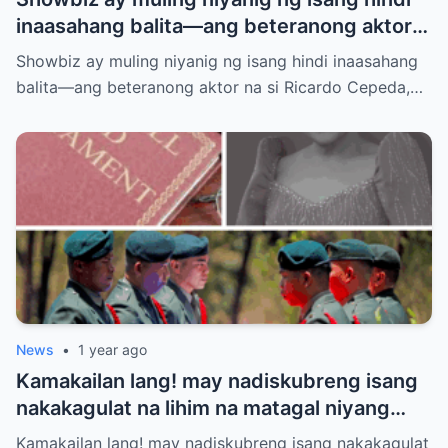
inaasahang balita—ang beteranong aktor
na si Ricardo Cepeda, na minahal ng
Showbiz ay muling niyanig ng isang hindi inaasahang
publiko sa kanyang matitinding papel
balita—ang beteranong aktor na si Ricardo Cepeda,…
bilang ama
News
•
1 year ago
Kamakailan lang! may nadiskubreng isang
nakakagulat na lihim na matagal niyang
itinago
Kamakailan lang! may nadiskubreng isang nakakagulat