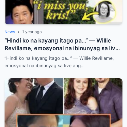
News
•
1 year ago
“Hindi ko na kayang itago pa…” — Willie
Revillame, emosyonal na ibinunyag sa live
ang tunay na kalagayan ni Kris Aquino!
“Hindi ko na kayang itago pa…” — Willie Revillame,
emosyonal na ibinunyag sa live ang…