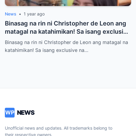
News
•
1 year ago
Binasag na rin ni Christopher de Leon ang
matagal na katahimikan! Sa isang exclusive
na panayam, inamin niya ang tunay na
Binasag na rin ni Christopher de Leon ang matagal na
dahilan kung bakit siya tuluyang lumayo
katahimikan! Sa isang exclusive na…
kay Sandy Andolong
NEWS
WP
Unofficial news and updates. All trademarks belong to
their respective owners.