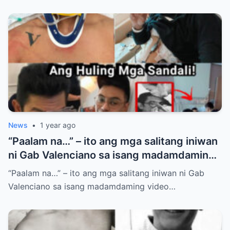
News
•
1 year ago
“Paalam na…” – ito ang mga salitang iniwan
ni Gab Valenciano sa isang madamdaming
video na ikinabigla maging ng ama niyang
“Paalam na…” – ito ang mga salitang iniwan ni Gab
si Gary V
Valenciano sa isang madamdaming video…