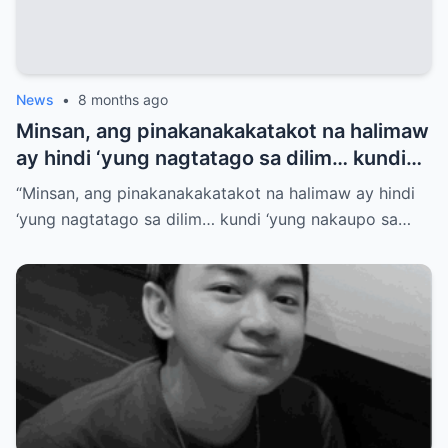
News
•
8 months ago
Minsan, ang pinaka­nakakatakot na halimaw
ay hindi ‘yung nagtatago sa dilim… kundi
‘yung nakaupo sa harapan mo, nakangiti, at
“Minsan, ang pinaka­nakakatakot na halimaw ay hindi
hawak ang kapalaran mo
‘yung nagtatago sa dilim… kundi ‘yung nakaupo sa…