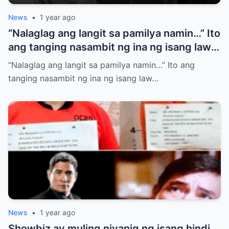
News
•
1 year ago
“Nalaglag ang langit sa pamilya namin…” Ito
ang tanging nasambit ng ina ng isang law
student na ilang araw nang nawawala
“Nalaglag ang langit sa pamilya namin…” Ito ang
matapos lamang mag
tanging nasambit ng ina ng isang law…
News
•
1 year ago
Showbiz ay muling niyanig ng isang hindi