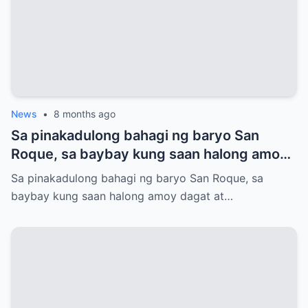
News
•
8 months ago
Sa pinakadulong bahagi ng baryo San
Roque, sa baybay kung saan halong amoy
dagat at putik ng palayan ang hangin, may
Sa pinakadulong bahagi ng baryo San Roque, sa
isang maliit na sementeryo na bihirang
baybay kung saan halong amoy dagat at…
mapansin ng karamihan