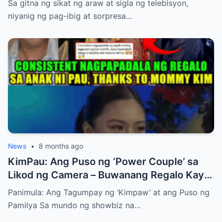
Sa gitna ng sikat ng araw at sigla ng telebisyon,
Kaarawan ng Kanyang Anak!
niyanig ng pag-ibig at sorpresa…
News
•
8 months ago
KimPau: Ang Puso ng ‘Power Couple’ sa
Likod ng Camera – Buwanang Regalo Kay
Aki, Hindi Nakakalimutan!
Panimula: Ang Tagumpay ng ‘Kimpaw’ at ang Puso ng
Pamilya Sa mundo ng showbiz na…