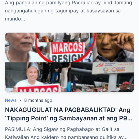
Ang pangalan ng pamilyang Pacquiao ay hindi lamang
nangangahulugan ng tagumpay at kasaysayan sa
mundo…
News
•
8 months ago
NAKAGUGULAT NA PAGBABALIKTAD: Ang
‘Tipping Point’ ng Sambayanan at ang P97-
Bilyong Sikreto sa ilalim ng Marcos
PASIMULA: Ang Sigaw ng Pagbabago at Galit sa
Administration
Katiwalian Ang kaldero ng pambansang pulitika ay…