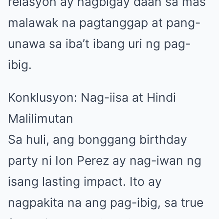
relasyon ay nagbigay daan sa mas
malawak na pagtanggap at pang-
unawa sa iba’t ibang uri ng pag-
ibig.
Konklusyon: Nag-iisa at Hindi
Malilimutan
Sa huli, ang bonggang birthday
party ni Ion Perez ay nag-iwan ng
isang lasting impact. Ito ay
nagpakita na ang pag-ibig, sa true