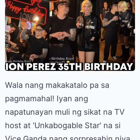
Wala nang makakatalo pa sa
pagmamahal! Iyan ang
napatunayan muli ng sikat na TV
host at ‘Unkabogable Star’ na si
Vice Ganda nang sorpresahin niya