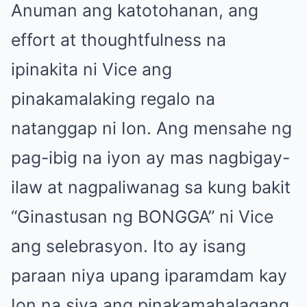
Anuman ang katotohanan, ang
effort at thoughtfulness na
ipinakita ni Vice ang
pinakamalaking regalo na
natanggap ni Ion. Ang mensahe ng
pag-ibig na iyon ay mas nagbigay-
ilaw at nagpaliwanag sa kung bakit
“Ginastusan ng BONGGA” ni Vice
ang selebrasyon. Ito ay isang
paraan niya upang iparamdam kay
Ion na siya ang pinakamahalagang