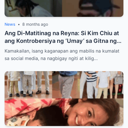
News
•
8 months ago
Ang Di-Matitinag na Reyna: Si Kim Chiu at
ang Kontrobersiya ng ‘Umay’ sa Gitna ng
Kanyang Sobrang Kasikatan at
Kamakailan, isang kaganapan ang mabilis na kumalat
Pagmamahal ni Paulo Abellana
sa social media, na nagbigay ngiti at kilig…