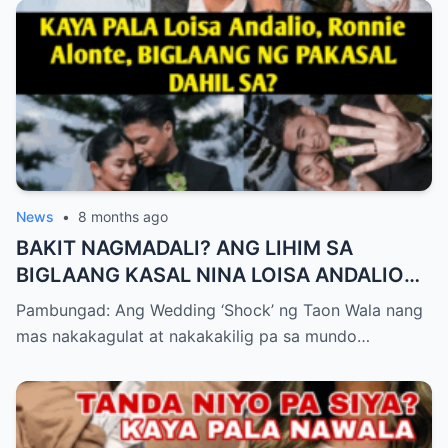
News
•
8 months ago
BAKIT NAGMADALI? ANG LIHIM SA
BIGLAANG KASAL NINA LOISA ANDALIO
AT RONNIE ALONTE NA NAGPALUHA SA
Pambungad: Ang Wedding ‘Shock’ ng Taon Wala nang
FANS!
mas nakakagulat at nakakakilig pa sa mundo…