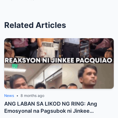
Related Articles
News
•
8 months ago
ANG LABAN SA LIKOD NG RING: Ang
Emosyonal na Pagsubok ni Jinkee
Pacquiao Habang Sumasagupa si Jimuel