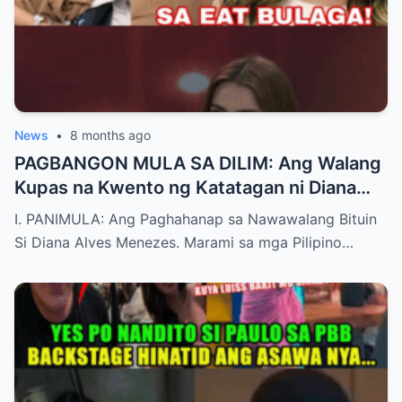
News
•
8 months ago
PAGBANGON MULA SA DILIM: Ang Walang
Kupas na Kwento ng Katatagan ni Diana
Menezes Mula sa Cancer Hanggang sa
I. PANIMULA: Ang Paghahanap sa Nawawalang Bituin
Muling Pag-ibig
Si Diana Alves Menezes. Marami sa mga Pilipino…