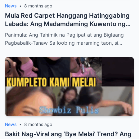
News
•
8 months ago
Mula Red Carpet Hanggang Hatinggabing
Labada: Ang Madamdaming Kuwento ng
“Hands-On Mommy” na si Kaye Abad at
Panimula: Ang Tahimik na Paglipat at ang Biglaang
ang Kanyang Simpleng Buhay sa Amerika
Pagbabalik-Tanaw Sa loob ng maraming taon, si…
News
•
8 months ago
Bakit Nag-Viral ang ‘Bye Melai’ Trend? Ang