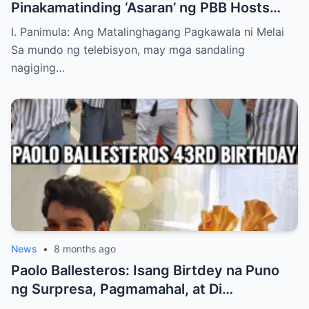
Pinakamatinding ‘Asaran’ ng PBB Hosts
Kina Melai Cantiveros, Nagbigay-Liwanag
I. Panimula: Ang Matalinghagang Pagkawala ni Melai
sa Tunay na Samahan!
Sa mundo ng telebisyon, may mga sandaling
nagiging…
News
•
8 months ago
Paolo Ballesteros: Isang Birtdey na Puno
ng Surpresa, Pagmamahal, at Di
Malilimutang Pagdiriwang Kasabay ng