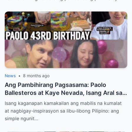
News
•
8 months ago
Ang Pambihirang Pagsasama: Paolo
Ballesteros at Kaye Nevada, Isang Aral sa
Matagumpay na Co-parenting
Isang kaganapan kamakailan ang mabilis na kumalat
at nagbigay-inspirasyon sa libu-libong Pilipino: ang
simple ngunit…