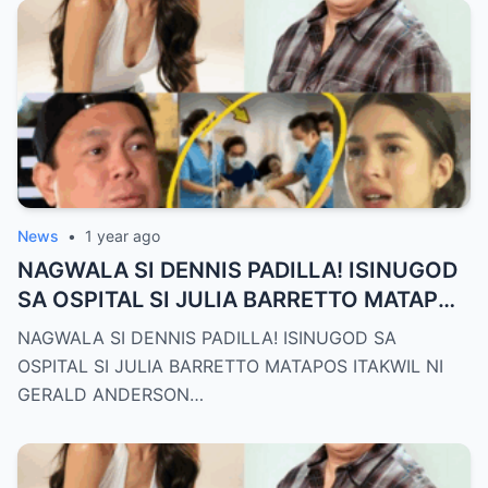
News
•
1 year ago
NAGWALA SI DENNIS PADILLA! ISINUGOD
SA OSPITAL SI JULIA BARRETTO MATAPOS
ITAKWIL NI GERALD ANDERSON
NAGWALA SI DENNIS PADILLA! ISINUGOD SA
OSPITAL SI JULIA BARRETTO MATAPOS ITAKWIL NI
GERALD ANDERSON…