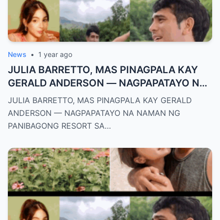
News
•
1 year ago
JULIA BARRETTO, MAS PINAGPALA KAY
GERALD ANDERSON — NAGPAPATAYO NA
NAMAN NG PANIBAGONG RESORT SA
JULIA BARRETTO, MAS PINAGPALA KAY GERALD
ZAMBALES!
ANDERSON — NAGPAPATAYO NA NAMAN NG
PANIBAGONG RESORT SA…