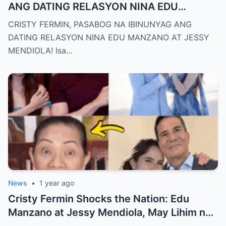
ANG DATING RELASYON NINA EDU
MANZANO AT JESSY MENDIOLA!
CRISTY FERMIN, PASABOG NA IBINUNYAG ANG
DATING RELASYON NINA EDU MANZANO AT JESSY
MENDIOLA! Isa…
News
•
1 year ago
Cristy Fermin Shocks the Nation: Edu
Manzano at Jessy Mendiola, May Lihim na