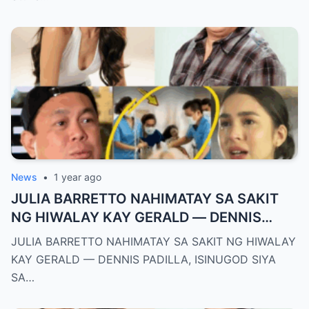
News
•
1 year ago
JULIA BARRETTO NAHIMATAY SA SAKIT
NG HIWALAY KAY GERALD — DENNIS
PADILLA, ISINUGOD SIYA SA OSPITAL SA
JULIA BARRETTO NAHIMATAY SA SAKIT NG HIWALAY
GITNA NG PAGHIYAW!
KAY GERALD — DENNIS PADILLA, ISINUGOD SIYA
SA…