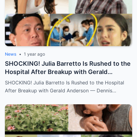
News
•
1 year ago
SHOCKING! Julia Barretto Is Rushed to the
Hospital After Breakup with Gerald
Anderson — Dennis Padilla Finally Breaks
SHOCKING! Julia Barretto Is Rushed to the Hospital
His Silence!
After Breakup with Gerald Anderson — Dennis…