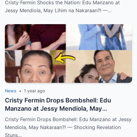
Nakaraan?! — Alamin ang Buong
Cristy Fermin Shocks the Nation: Edu Manzano at
Katotohanan!
Jessy Mendiola, May Lihim na Nakaraan?! —…
News
•
1 year ago
Cristy Fermin Drops Bombshell: Edu
Manzano at Jessy Mendiola, May
Nakaraan?! — Shocking Revelation Stuns
Cristy Fermin Drops Bombshell: Edu Manzano at Jessy
Showbiz Fans!
Mendiola, May Nakaraan?! — Shocking Revelation
Stuns…