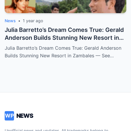
News
•
1 year ago
Julia Barretto’s Dream Comes True: Gerald
Anderson Builds Stunning New Resort in
Zambales — See How Blessed She Really
Julia Barretto’s Dream Comes True: Gerald Anderson
Is!
Builds Stunning New Resort in Zambales — See…
NEWS
WP
Unofficial news and updates. All trademarks belong to