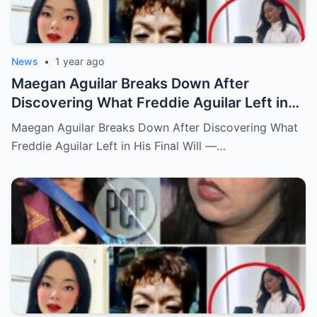
News
•
1 year ago
Maegan Aguilar Breaks Down After
Discovering What Freddie Aguilar Left in
His Final Will — Shocking Details Revealed!
Maegan Aguilar Breaks Down After Discovering What
Freddie Aguilar Left in His Final Will —…