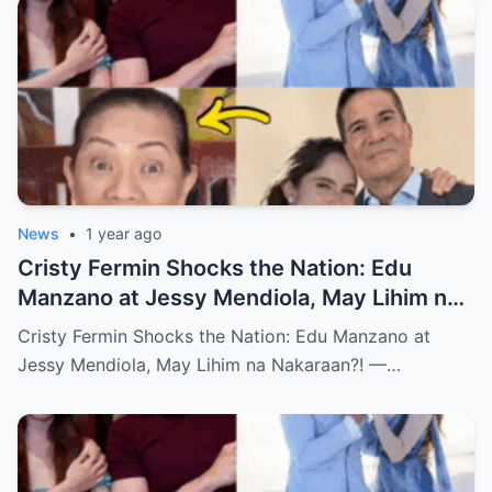
News
•
1 year ago
Cristy Fermin Shocks the Nation: Edu
Manzano at Jessy Mendiola, May Lihim na
Nakaraan?! — Alamin ang Buong
Cristy Fermin Shocks the Nation: Edu Manzano at
Katotohanan!
Jessy Mendiola, May Lihim na Nakaraan?! —…