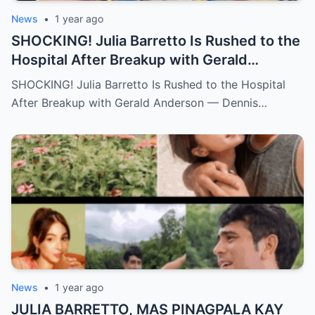
News
•
1 year ago
SHOCKING! Julia Barretto Is Rushed to the
Hospital After Breakup with Gerald
Anderson — Dennis Padilla Finally Breaks
SHOCKING! Julia Barretto Is Rushed to the Hospital
His Silence!
After Breakup with Gerald Anderson — Dennis…
News
•
1 year ago
JULIA BARRETTO, MAS PINAGPALA KAY