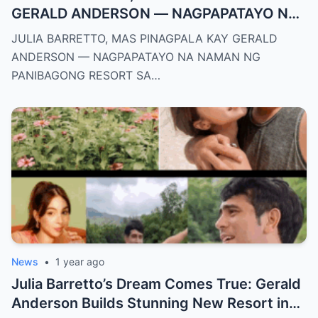
GERALD ANDERSON — NAGPAPATAYO NA
NAMAN NG PANIBAGONG RESORT SA
JULIA BARRETTO, MAS PINAGPALA KAY GERALD
ZAMBALES!
ANDERSON — NAGPAPATAYO NA NAMAN NG
PANIBAGONG RESORT SA…
News
•
1 year ago
Julia Barretto’s Dream Comes True: Gerald
Anderson Builds Stunning New Resort in