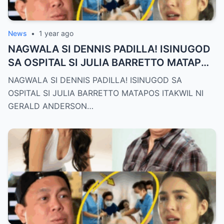
News
•
1 year ago
NAGWALA SI DENNIS PADILLA! ISINUGOD
SA OSPITAL SI JULIA BARRETTO MATAPOS
ITAKWIL NI GERALD ANDERSON
NAGWALA SI DENNIS PADILLA! ISINUGOD SA
OSPITAL SI JULIA BARRETTO MATAPOS ITAKWIL NI
GERALD ANDERSON…