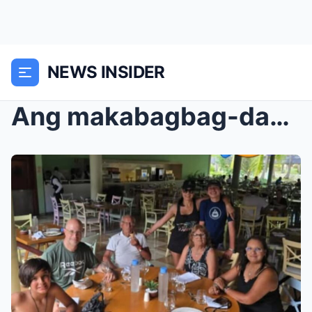
NEWS INSIDER
Ang makabagbag-damdaming imahe ng isang 47-anyos n...