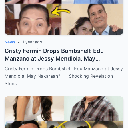
News
•
1 year ago
Cristy Fermin Drops Bombshell: Edu
Manzano at Jessy Mendiola, May
Nakaraan?! — Shocking Revelation Stuns
Cristy Fermin Drops Bombshell: Edu Manzano at Jessy
Showbiz Fans!
Mendiola, May Nakaraan?! — Shocking Revelation
Stuns…