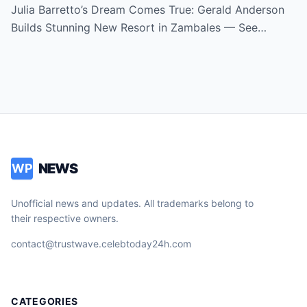
Zambales — See How Blessed She Really
Julia Barretto’s Dream Comes True: Gerald Anderson
Is!
Builds Stunning New Resort in Zambales — See…
NEWS
WP
Unofficial news and updates. All trademarks belong to
their respective owners.
contact@trustwave.celebtoday24h.com
CATEGORIES