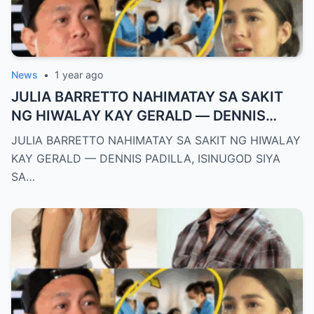
News
•
1 year ago
JULIA BARRETTO NAHIMATAY SA SAKIT
NG HIWALAY KAY GERALD — DENNIS
PADILLA, ISINUGOD SIYA SA OSPITAL SA
JULIA BARRETTO NAHIMATAY SA SAKIT NG HIWALAY
GITNA NG PAGHIYAW!
KAY GERALD — DENNIS PADILLA, ISINUGOD SIYA
SA…